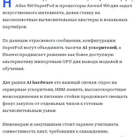
H
Atlas 950 SuperPod и процессоры Ascend 950 для задач
искусственного интеллекта, делая ставку на
высокоплотные вычислительные кластеры и локальных
партнёров.
По данным отраслевого сообщения, конфигурации
SuperPod могут объединять тысячи
AI-ускорителей
, а
Huawei продвигает решение как более доступную
альтернативу импортным GPU для вывода моделей и
обучения.
Для рынка
AI hardware
это важный сигнал: спрос на
серверные ускорители, HBM-память, высокоскоростные
межсоединения и питание стойки продолжает смещать
фокус закупок от отдельных чипов к готовым
вычислительным узлам.
Инженерам и закупщикам стоит заранее учитывать
совместимость плат, требования к охлаждению,