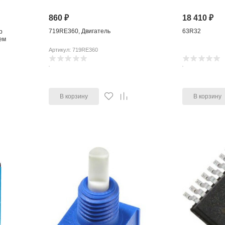
860
₽
18 410
₽
719RE360, Двигатель
63R32
р
ем
Артикул: 719RE360
В корзину
В корзину