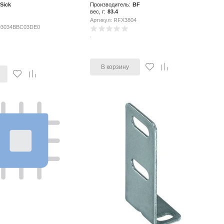
Sick
Производитель:
BF
вес, г:
83.4
Артикул: RFX3804
-03034BBC03DE0
В корзину