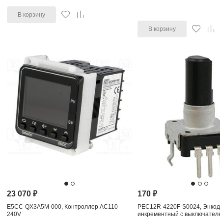
В корзину
В корзину
23 070
₽
170
₽
E5CC-QX3A5M-000, Контроллер AC110-
PEC12R-4220F-S0024, Энко
240V
инкрементный с выключател