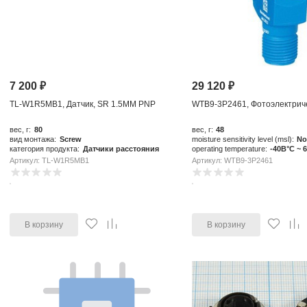
7 200
₽
29 120
₽
TL-W1R5MB1, Датчик, SR 1.5MM PNP
WTB9-3P2461, Фотоэлектриче
вес, г:
80
вес, г:
48
вид монтажа:
Screw
moisture sensitivity level (msl):
No
категория продукта:
Датчики расстояния
operating temperature:
-40В°C ~ 
Артикул: TL-W1R5MB1
Артикул: WTB9-3P2461
В корзину
В корзину