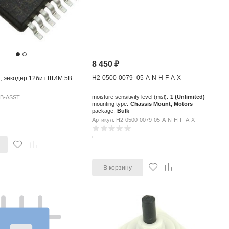
8 450
₽
H2-0500-0079- 05-A-N-H-F-A-X
, энкодер 12бит ШИМ 5В
moisture sensitivity level (msl):
1 (Unlimited)
5B-ASST
mounting type:
Chassis Mount, Motors
package:
Bulk
Артикул: H2-0500-0079-05-A-N-H-F-A-X
В корзину