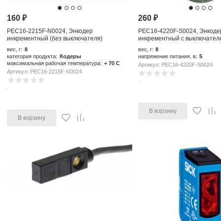
160
₽
260
₽
PEC16-2215F-N0024, Энкодер
PEC16-4220F-S0024, Энкоде
инкрементный (без выключателя)
инкрементный с выключател
вес, г:
8
вес, г:
8
категория продукта:
Кодеры
напряжение питания, в:
5
максимальная рабочая температура:
+ 70 C
Артикул: PEC16-4220F-S0024
Артикул: PEC16-2215F-N0024
В корзину
В корзину