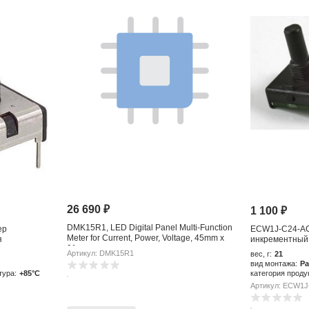
26 690
₽
1 100
₽
DMK15R1, LED Digital Panel Multi-Function
ер
ECW1J-C24-AC
Meter for Current, Power, Voltage, 45mm x
я
инкрементный
91mm
Артикул: DMK15R1
вес, г:
21
вид монтажа:
Pa
тура:
+85°C
категория проду
Артикул: ECW1J