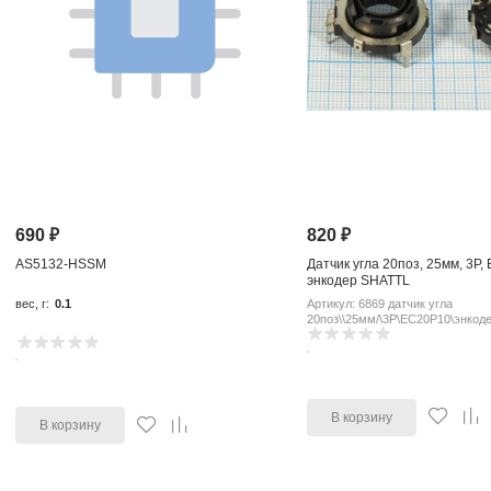
690
₽
820
₽
AS5132-HSSM
Датчик угла 20поз, 25мм, 3P,
энкодер SHATTL
вес, г:
0.1
Артикул: 6869 датчик угла
20поз\\25мм/\3P\EC20P10\энкод
В корзину
В корзину