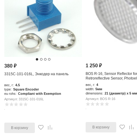
1 250
₽
380
₽
BOS R-16, Sensor Reflector for
3315C-101-016L, Энкодер на панель
Retroreflective Sensor, Photoel
21 (Dia.
вес, г:
4
вес, г:
4.5
width:
5мм
type:
Square Encoder
dimensions:
21 (диаметр) x 5 м
eu rohs:
Compliant with Exemption
Артикул: BOS R-16
Артикул: 3315C-101-016L
В корзину
В корзину