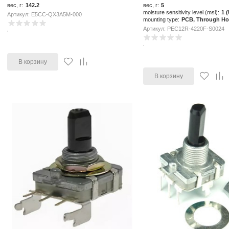
вес, г:
142.2
вес, г:
5
moisture sensitivity level (msl):
1 
Артикул: E5CC-QX3A5M-000
mounting type:
PCB, Through Ho
Артикул: PEC12R-4220F-S0024
В корзину
В корзину