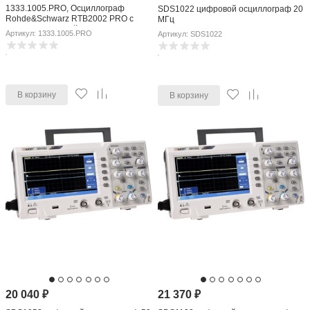
1333.1005.PRO, Осциллограф
SDS1022 цифровой осциллограф 20
Rohde&Schwarz RTB2002 PRO с
МГц
комплектом опций RTB-PK1
Артикул: 1333.1005.PRO
Артикул: SDS1022
В корзину
В корзину
20 040
₽
21 370
₽