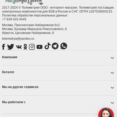
✓ Гарантия качества на всю продукцию
2017-2024 © Телеметрия ООО - интернет-магазин. Телеметрия поставщик
✓ Консультация специалиста
электронных компонентов для B2B в России и СНГ. ОГРН 1187536004215
Политика обработки персональных данных
☎
Заказать:
+7 (929) 433-44-45 | ООО «Телеметрия»
+7 929 433 4445
Москва, Пресненская Набережная 6с2
Москва, ​Бульвар Маршала Рокоссовского, 6
Иркутск, ​Цесовская Набережная, 6
telemetrya@yandex.ru
Компания
Каталог
Мы на других сервисах
Мы работаем с