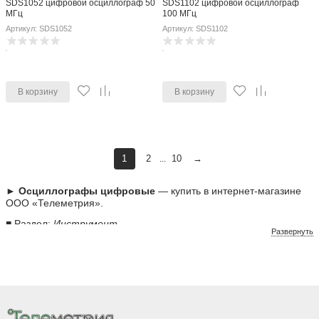
SDS1052 цифровой осциллограф 50
SDS1102 цифровой осциллограф
МГц
100 МГц
Артикул: SDS1052
Артикул: SDS1102
В корзину
В корзину
1
2
10
→
...
► Осциллографы цифровые
— купить в интернет-магазине
ООО «Телеметрия».
■ Раздел:
Инструмент
Развернуть
Преимущества покупки у нас:
✓ Широкий ассортимент осциллографы цифровые
✓ Выгодные цены от производителя
✓ Быстрая доставка по Москве и России