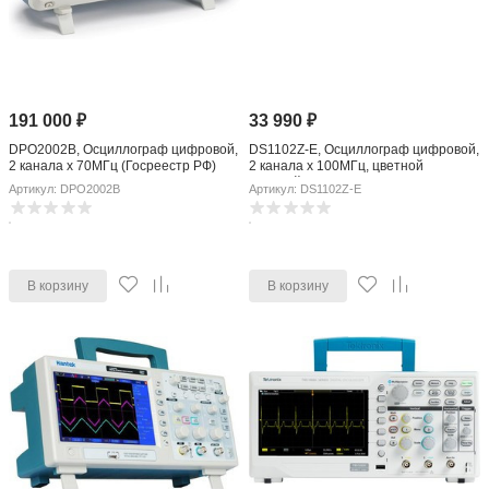
191 000
₽
33 990
₽
DPO2002B, Осциллограф цифровой,
DS1102Z-E, Осциллограф цифровой,
2 канала x 70МГц (Госреестр РФ)
2 канала x 100МГц, цветной
дисплей, USB
Артикул: DPO2002B
Артикул: DS1102Z-E
В корзину
В корзину