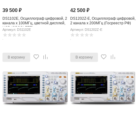
39 500
₽
42 500
₽
DS1102E, Осциллограф цифровой, 2
DS1202Z-E, Осциллограф цифровой,
канала x 100МГц, цветной дисплей,
2 канала x 200МГц (Госреестр РФ)
USB (OBSOLETE)
Артикул: DS1102E
Артикул: DS1202Z-E
В корзину
В корзину