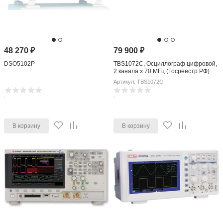
48 270
₽
79 900
₽
DSO5102P
TBS1072C, Осциллограф цифровой,
2 канала х 70 МГц (Госреестр РФ)
Артикул: TBS1072C
В корзину
В корзину