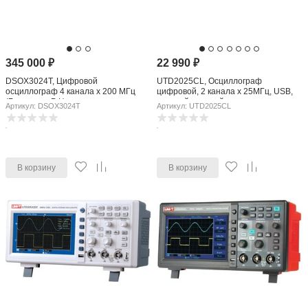
345 000
₽
22 990
₽
DSOX3024T, Цифровой
UTD2025CL, Осциллограф
осциллограф 4 канала х 200 МГц
цифровой, 2 канала х 25МГц, USB,
(Госреестр РФ)
цветной дисплей
Артикул: DSOX3024T
Артикул: UTD2025CL
В корзину
В корзину