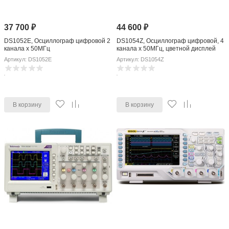
37 700
₽
44 600
₽
DS1052E, Осциллограф цифровой 2
DS1054Z, Осциллограф цифровой, 4
канала x 50МГц
канала x 50МГц, цветной дисплей
Артикул: DS1052E
Артикул: DS1054Z
В корзину
В корзину