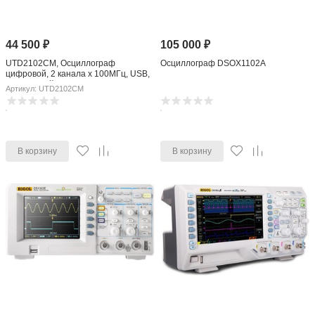
44 500
₽
105 000
₽
UTD2102CM, Осциллограф
Осциллограф DSOX1102A
цифровой, 2 канала х 100МГц, USB,
ЖК дисплей (OBSOLETE)
Артикул: UTD2102CM
В корзину
В корзину