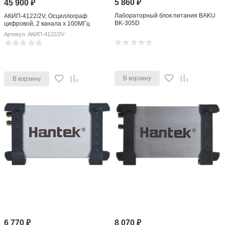
5 860
₽
45 900
₽
Лабораторный блок питания BAKU
АКИП-4122/2V, Осциллограф
BK-305D
цифровой, 2 канала x 100МГц
(Госреестр РФ)
Артикул: АКИП-4122/2V
В корзину
В корзину
6 770
₽
8 070
₽