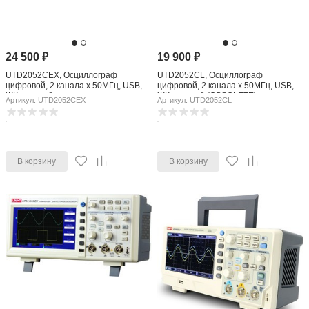
24 500
₽
19 900
₽
UTD2052CEX, Осциллограф
UTD2052CL, Осциллограф
цифровой, 2 канала х 50МГц, USB,
цифровой, 2 канала х 50МГц, USB,
ЖК дисплей
ЖК дисплей (OBSOLETE)
Артикул: UTD2052CEX
Артикул: UTD2052CL
В корзину
В корзину