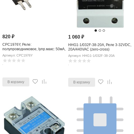
820
₽
1 060
₽
CPC1976Y, Реле:
HHG1-1/032F-38-20A, Реле 3-32VDC,
полупроводниковое, Iупр.макс: 50мА,
20A/440VAC (zero-cross)
2А, макс.240ВAC, THT
Артикул: CPC1976Y
Артикул: HHG1-1/032F-38-20A
В корзину
В корзину