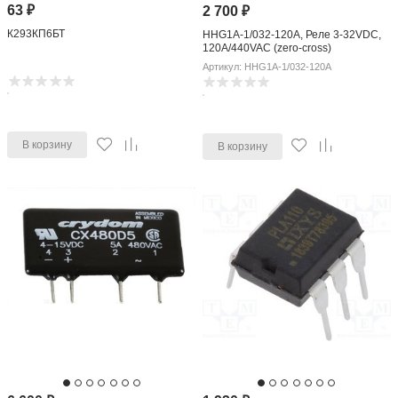
63
₽
2 700
₽
К293КП6БТ
HHG1A-1/032-120A, Реле 3-32VDC,
120A/440VAC (zero-cross)
Артикул: HHG1A-1/032-120A
В корзину
В корзину