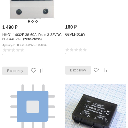
160
₽
1 490
₽
G3VM401EY
HHG1-1/032F-38-60A, Реле 3-32VDC,
60A/440VAC (zero-cross)
Артикул: HHG1-1/032F-38-60A
В корзину
В корзину