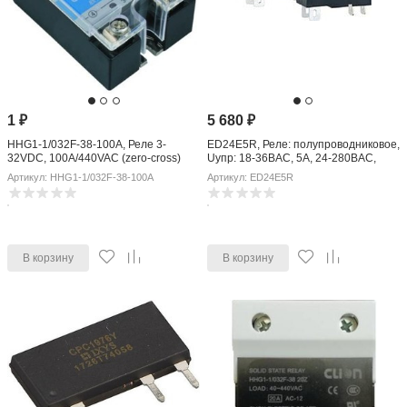
1
₽
5 680
₽
HHG1-1/032F-38-100A, Реле 3-
ED24E5R, Реле: полупроводниковое,
32VDC, 100A/440VAC (zero-cross)
Uупр: 18-36ВAC, 5А, 24-280ВAC,
панелька
Артикул: HHG1-1/032F-38-100A
Артикул: ED24E5R
В корзину
В корзину