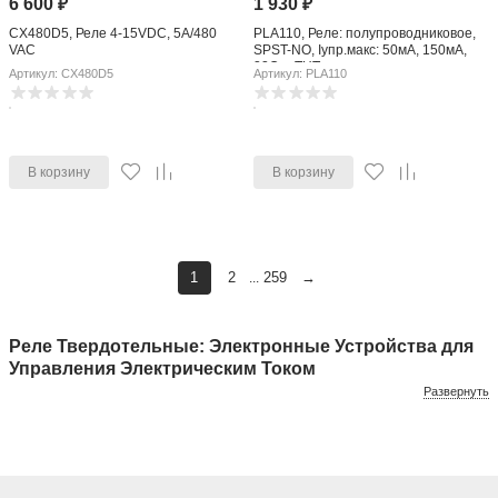
6 600
₽
1 930
₽
CX480D5, Реле 4-15VDC, 5A/480
PLA110, Реле: полупроводниковое,
VAC
SPST-NO, Iупр.макс: 50мА, 150мА,
22Ом, THT
Артикул: CX480D5
Артикул: PLA110
В корзину
В корзину
1
2
259
→
...
Реле Твердотельные: Электронные Устройства для
Управления Электрическим Током
Развернуть
Реле твердотельные, также известные как SSR (Solid State
Relay), представляют собой электронные компоненты,
используемые для коммутации и управления электрическим
током. Они отличаются от обычных механических реле за счет
отсутствия подвижных частей, что обеспечивает более высокую
надежность и долговечность при работе в различных условиях.