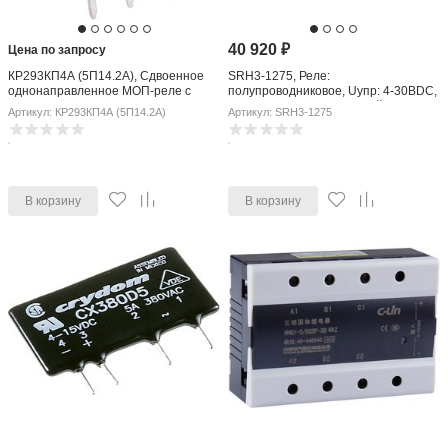
40 920
₽
Цена по запросу
КР293КП4А (5П14.2А), Сдвоенное
SRH3-1275, Реле:
однонаправленное МОП-реле с
полупроводниковое, Uупр: 4-30ВDC,
низким сопротивлением 60В/2.5Ом,
75А, 24-240ВAC, 3-фазный
Артикул: КР293КП4А (5П14.2А)
Артикул: SRH3-1275
корпус D
В корзину
В корзину