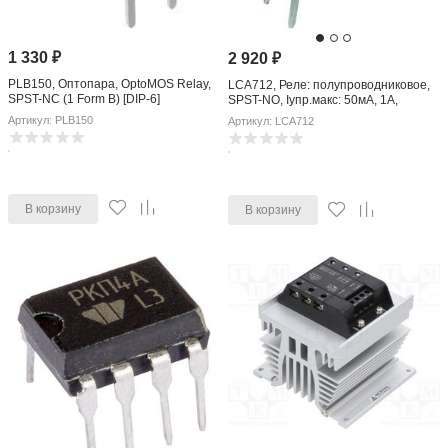
1 330
₽
2 920
₽
PLB150, Оптопара, OptoMOS Relay,
LCA712, Реле: полупроводниковое,
SPST-NC (1 Form B) [DIP-6]
SPST-NO, Iупр.макс: 50мА, 1А,
макс.60ВAC
Артикул: PLB150
Артикул: LCA712
В корзину
В корзину