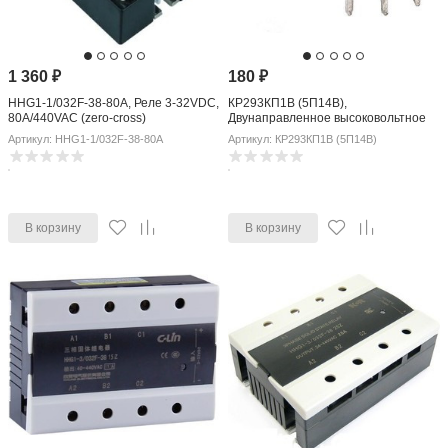
1 360
₽
180
₽
HHG1-1/032F-38-80A, Реле 3-32VDC,
КР293КП1В (5П14В),
80A/440VAC (zero-cross)
Двунаправленное высоковольтное
МОП-реле 400В/35Ом, корпус DIP6
Артикул: HHG1-1/032F-38-80A
Артикул: КР293КП1В (5П14В)
В корзину
В корзину