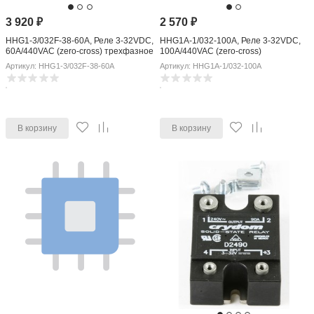
3 920
₽
2 570
₽
HHG1-3/032F-38-60A, Реле 3-32VDC,
HHG1A-1/032-100A, Реле 3-32VDC,
60A/440VAC (zero-cross) трехфазное
100A/440VAC (zero-cross)
Артикул: HHG1-3/032F-38-60A
Артикул: HHG1A-1/032-100A
В корзину
В корзину