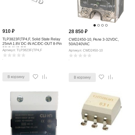
910
₽
28 850
₽
TLP3823F(TP4,F, Solid State Relay
CWD2450-10, Реле 3-32VDC,
25mA 1.8V DC-IN AC/DC-OUT 8-Pin
50A/240VAC
PDIP SMD T/R
Артикул: TLP3823F(TP4,F
Артикул: CWD2450-10
В корзину
В корзину