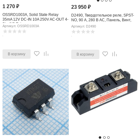
1 270
₽
23 950
₽
OSSRD1003A, Solid State Relay
D2490, Твердотельное реле, SPST-
35mA 12V DC-IN 10A 250V AC-OUT 4-
NO, 90 А, 280 В AC, Панель, Винт,
Pin SIP Tube
Переход Через Нуль
Артикул: OSSRD1003A
Артикул: D2490
В корзину
В корзину