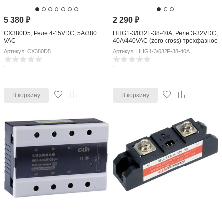
5 380
₽
2 290
₽
CX380D5, Реле 4-15VDC, 5A/380
HHG1-3/032F-38-40A, Реле 3-32VDC,
VAC
40A/440VAC (zero-cross) трехфазное
Артикул: CX380D5
Артикул: HHG1-3/032F-38-40A
В корзину
В корзину