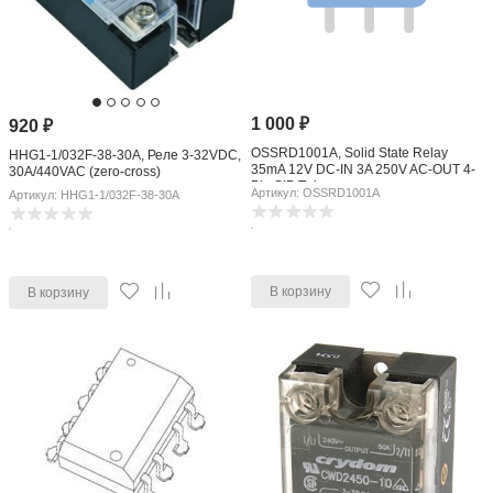
1 000
₽
920
₽
OSSRD1001A, Solid State Relay
HHG1-1/032F-38-30A, Реле 3-32VDC,
35mA 12V DC-IN 3A 250V AC-OUT 4-
30A/440VAC (zero-cross)
Pin SIP Tube
Артикул: OSSRD1001A
Артикул: HHG1-1/032F-38-30A
В корзину
В корзину