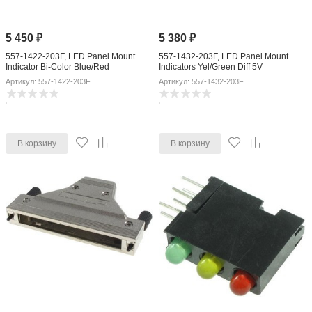
5 450
₽
5 380
₽
557-1422-203F, LED Panel Mount
557-1432-203F, LED Panel Mount
Indicator Bi-Color Blue/Red
Indicators Yel/Green Diff 5V
625mcd/425mcd 3-Pin
Артикул: 557-1422-203F
Артикул: 557-1432-203F
В корзину
В корзину