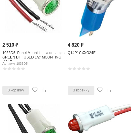
2 510
₽
4 820
₽
1033D5, Panel Mount Indicator Lamps
Q14P1CXXG24E
GREEN DIFFUSED 1/2" MOUNTING
HOLE
Артикул: 1033D5
В корзину
В корзину