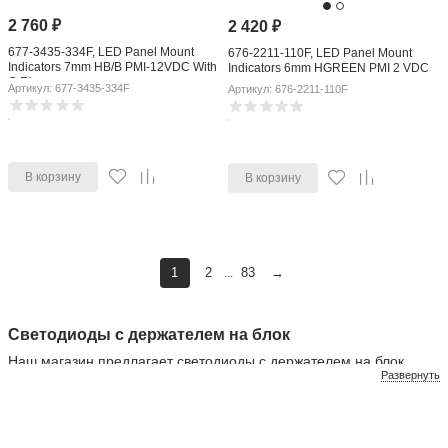
2 760
₽
2 420
₽
677-3435-334F, LED Panel Mount
676-2211-110F, LED Panel Mount
Indicators 7mm HB/B PMI-12VDC With
Indicators 6mm HGREEN PMI 2 VDC
O Ring
Артикул: 677-3435-334F
Артикул: 676-2211-110F
В корзину
В корзину
1
2
83
→
...
Светодиоды с держателем на блок
Наш магазин предлагает светодиоды с держателем на блок,
Развернуть
которые удобны в установке и использовании. Эти светодиоды
уже имеют специальный держатель, который облегчает их
монтаж и подключение, делая процесс установки более
простым.