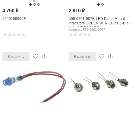
4 750
₽
2 610
₽
5640100999F
559-6201-007F, LED Panel Mount
Indicators GREEN WTR CLR UL-BRT
14in WIRE LEADS
Артикул: 559-6201-007F
В корзину
В корзину