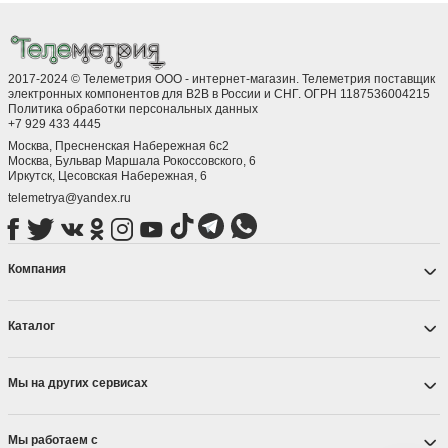
Применение
Светодиоды с держателем на блок часто используются в
освещении, рекламе, электронике, автомобильной
промышленности и других областях, где нужно быстро и удобно
2017-2024 © Телеметрия ООО - интернет-магазин. Телеметрия поставщик
устанавливать светодиоды без необходимости пайки или
электронных компонентов для B2B в России и СНГ. ОГРН 1187536004215
специальных инструментов.
Политика обработки персональных данных
+7 929 433 4445
Преимущества
Москва, Пресненская Набережная 6с2
Москва, ​Бульвар Маршала Рокоссовского, 6
Светодиоды с держателем на блок обеспечивают удобство и
Иркутск, ​Цесовская Набережная, 6
легкость в установке, сокращая время проведения работ. Они
также имеют надежные контакты для подключения, что
telemetrya@yandex.ru
обеспечивает стабильную работу светодиодов в различных
условиях эксплуатации.
Компания
Каталог
Мы на других сервисах
Мы работаем с