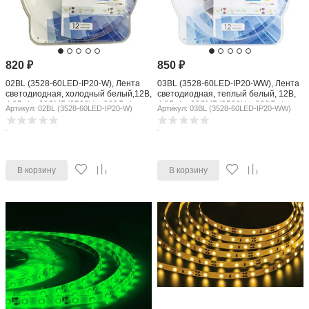
820
₽
850
₽
02BL (3528-60LED-IP20-W), Лента
03BL (3528-60LED-IP20-WW), Лента
светодиодная, холодный белый,12В,
светодиодная, теплый белый, 12В,
4.8Вт/м, 60SMD(3528)/м, 280Лм/
4.8Вт/м, 60SMD(3528)/м, 280Лм/
Артикул: 02BL (3528-60LED-IP20-W)
Артикул: 03BL (3528-60LED-IP20-WW)
м,IP20, 8мм, цена за катушку 5м
м,IP20, 8мм, цена за катушку 5м
В корзину
В корзину