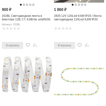
900
₽
1 860
₽
202BL Светодиодная лента в
2835 12V 120Led 9,6W IP20 / Лента
блистере 12В, СТ, 9,6Вт/м, smd5630,
светодиодная 120Led 9,6W IP20
60д/м, IP20, 1400Лм/м,подложка
3300K теплый белый
Артикул: 202BL
10мм,
В корзину
В корзину