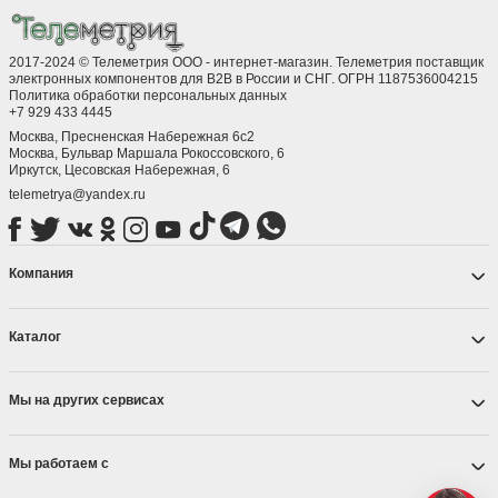
Светодиодные ленты широко применяются в интерьерном
дизайне, декоре помещений, мебели, торговых точках,
наружной рекламе, архитектурном освещении и других
2017-2024 © Телеметрия ООО - интернет-магазин. Телеметрия поставщик
областях, где требуется эффективное и гибкое освещение.
электронных компонентов для B2B в России и СНГ. ОГРН 1187536004215
Политика обработки персональных данных
Преимущества
+7 929 433 4445
Светодиодные ленты отличаются низким энергопотреблением,
Москва, Пресненская Набережная 6с2
Москва, ​Бульвар Маршала Рокоссовского, 6
долговечностью, разнообразием цветовых вариантов и
Иркутск, ​Цесовская Набережная, 6
возможностью регулирования яркости. Они могут быть легко
устанавливаемыми, гибкими и простыми в использовании для
telemetrya@yandex.ru
создания уникальных световых эффектов.
Компания
Каталог
Мы на других сервисах
Мы работаем с