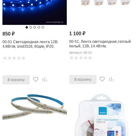
1 100
₽
850
₽
00-51, Лента светодиодная,теплый
00-01 Светодиодная лента 12В,
белый, 12В, 14.4Вт/м,
4,8Вт/м, smd3528, 60д/м, IP20,
120SMD(2835)/м, 1400Лм/м,IP20,
подложка 8мм, 5м, синий.
Артикул: 00-51
цена за катушку 5м
В корзину
В корзину