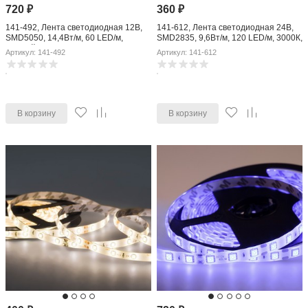
720
₽
360
₽
141-492, Лента светодиодная 12В,
141-612, Лента светодиодная 24В,
SMD5050, 14,4Вт/м, 60 LED/м,
SMD2835, 9,6Вт/м, 120 LED/м, 3000К,
желтый, 10мм, 5м, IP65
8мм, 5м, IP20
Артикул: 141-492
Артикул: 141-612
В корзину
В корзину