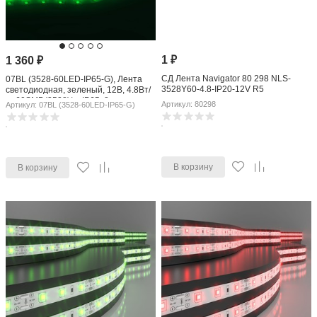
1
₽
1 360
₽
СД Лента Navigator 80 298 NLS-
07BL (3528-60LED-IP65-G), Лента
3528Y60-4.8-IP20-12V R5
светодиодная, зеленый, 12В, 4.8Вт/
м, 60SMD(3528)/м, IP65, 8мм, цена за
Артикул: 80298
Артикул: 07BL (3528-60LED-IP65-G)
катушку 5м
В корзину
В корзину