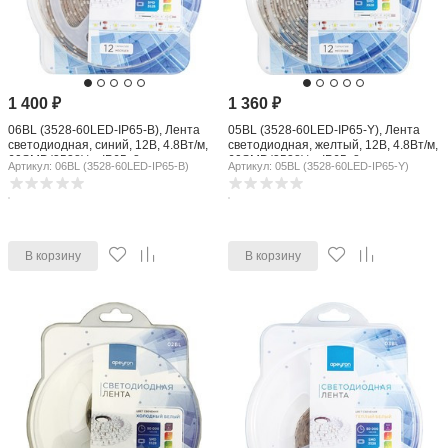
1 400
₽
1 360
₽
06BL (3528-60LED-IP65-B), Лента
05BL (3528-60LED-IP65-Y), Лента
светодиодная, синий, 12В, 4.8Вт/м,
светодиодная, желтый, 12В, 4.8Вт/м,
60SMD(3528)/м, IP65, 8мм, цена за
60SMD(3528)/м, IP65, 8мм, цена за
Артикул: 06BL (3528-60LED-IP65-B)
Артикул: 05BL (3528-60LED-IP65-Y)
катушку 5м
катушку 5м
В корзину
В корзину