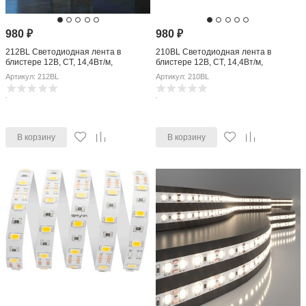
980
₽
980
₽
212BL Светодиодная лента в
210BL Светодиодная лента в
блистере 12В, СТ, 14,4Вт/м,
блистере 12В, СТ, 14,4Вт/м,
smd2835, 120д/м, IP20, 1400Лм/
smd2835, 120д/м, IP20, 1400Лм/
Артикул: 212BL
Артикул: 210BL
м,подложка 10мм
м,подложка 10мм
В корзину
В корзину