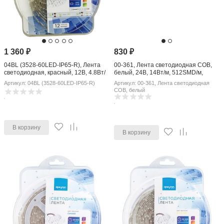
1 360
₽
830
₽
04BL (3528-60LED-IP65-R), Лента
00-361, Лента светодиодная COB,
светодиодная, красный, 12В, 4.8Вт/
белый, 24В, 14Вт/м, 512SMD/м,
м, 60SMD(3528)/м, IP65, 8мм, цена за
1200Лм/м, 4000K, IP20, 10 мм, 1м
Артикул: 04BL (3528-60LED-IP65-R)
Артикул: 00-361, Лента светодиодная
катушку 5м
COB, белый
В корзину
В корзину