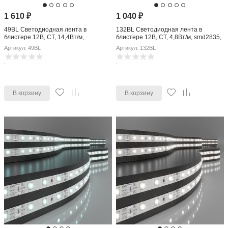
1 610
₽
1 040
₽
49BL Светодиодная лента в
132BL Светодиодная лента в
блистере 12В, СТ, 14,4Вт/м,
блистере 12В, СТ, 4,8Вт/м, smd2835,
smd5050, 60д/м, IP20,подложка
60д/м, IP20, 400Лм/м, подложка S-
Артикул: 49BL
Артикул: 132BL
10мм, 5м, зел.
типа
В корзину
В корзину