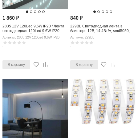
1 860
₽
840
₽
2835 12V 120Led 9,6W IP20 / Лента
229BL Светодиодная лента в
светодиодная 120Led 9,6W IP20
блистере 12В, 14,4Вт/м, smd5050,
6500K холодный белый
60д/м, IP20, 700Лм/м,подложка 10мм,
Артикул: 2835 12V 120Led 9,6W IP20
Артикул: 229BL
3м,
В корзину
В корзину