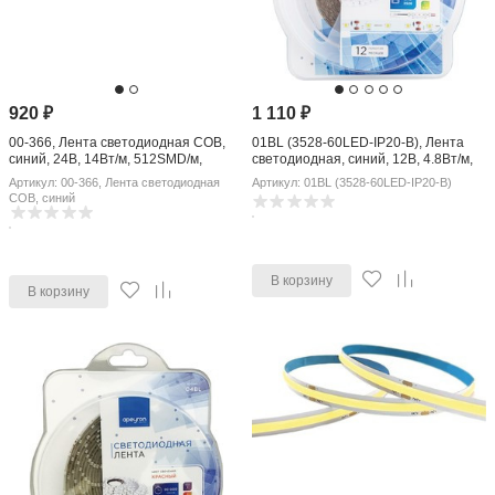
920
₽
1 110
₽
00-366, Лента светодиодная COB,
01BL (3528-60LED-IP20-B), Лента
синий, 24В, 14Вт/м, 512SMD/м,
светодиодная, синий, 12В, 4.8Вт/м,
1200Лм/м, IP20, 10мм, 1м
60SMD(3528)/м, IP20, 8мм, цена за
Артикул: 00-366, Лента светодиодная
Артикул: 01BL (3528-60LED-IP20-B)
катушку 5м
COB, синий
В корзину
В корзину