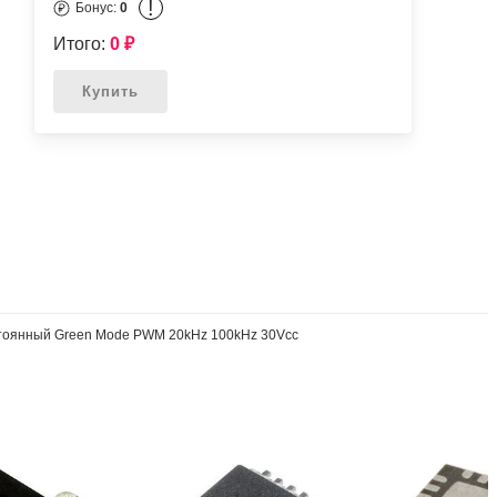
!
Бонус:
0
Итого:
0
₽
Купить
стоянный Green Mode PWM 20kHz 100kHz 30Vcc