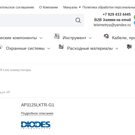
ательское соглашение
О Компании
Мануалы
Политика обработки персональн
+7 929 433 4445
B2B Заявки на email
telemetrya@yandex.ru
ческие компоненты
Инструмент
Кабели, пр
Охранные системы
Расходные материалы
ff-Line коммутаторы
ься
AP3125LKTR-G1
Подробное описание