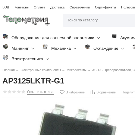
ВЭД
Контакты
Оплата
Доставка
Справочники
Сертификаты
Пользов
Оборудование для солнечной энергетики
Акусти
Майнинг
Механика
Охлаждение
Электротехника
Главная
→
Электронные компоненты
→
Микросхемы
→
AC-DC Преобразователи, O
AP3125LKTR-G1
Оставить отзыв
Поделит
В избранное
В сравнение