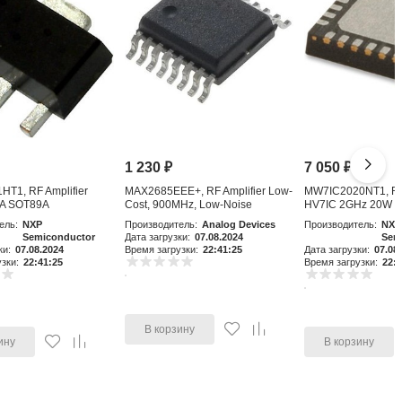
1 230
₽
7 050
₽
T1, RF Amplifier
MAX2685EEE+, RF Amplifier Low-
MW7IC2020NT1, RF 
A SOT89A
Cost, 900MHz, Low-Noise
HV7IC 2GHz 20W 
Amplifier an
ель:
NXP
Производитель:
Analog Devices
Производитель:
NXP
Semiconductor
Дата загрузки:
07.08.2024
Sem
ки:
07.08.2024
Время загрузки:
22:41:25
Дата загрузки:
07.08
зки:
22:41:25
Время загрузки:
22:4
В корзину
ину
В корзину