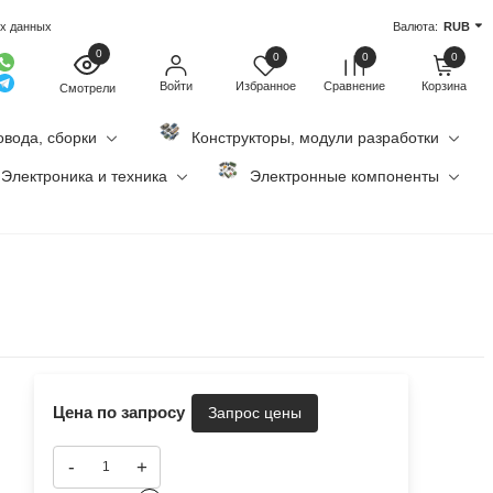
ых данных
Валюта:
RUB
0
0
0
0
Войти
Избранное
Сравнение
Корзина
Смотрели
овода, сборки
Конструкторы, модули разработки
Электроника и техника
Электронные компоненты
Цена по запросу
-
+