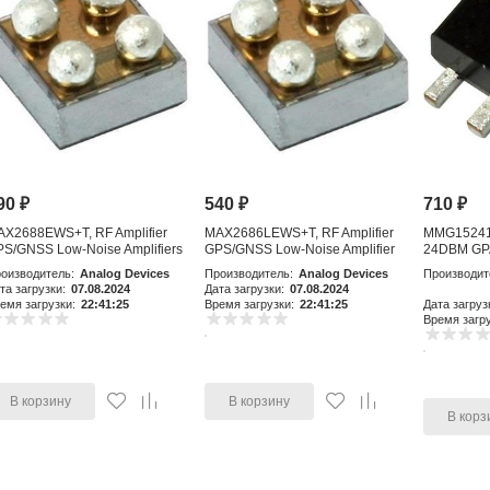
90
₽
540
₽
710
₽
AX2688EWS+T, RF Amplifier
MAX2686LEWS+T, RF Amplifier
MMG15241H
S/GNSS Low-Noise Amplifiers
GPS/GNSS Low-Noise Amplifier
24DBM GP
with Integr
оизводитель:
Analog Devices
Производитель:
Analog Devices
Производит
та загрузки:
07.08.2024
Дата загрузки:
07.08.2024
емя загрузки:
22:41:25
Время загрузки:
22:41:25
Дата загруз
Время загру
В корзину
В корзину
В корз