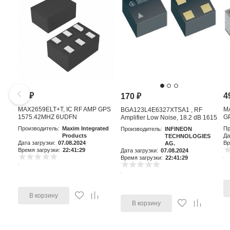
81
₽
4
170
₽
MAX2659ELT+T, IC RF AMP GPS
M
BGA123L4E6327XTSA1 , RF
1575.42MHZ 6UDFN
GP
Amplifier Low Noise, 18.2 dB 1615
MHz, 4-Pin TSLP-4-11
Производитель:
Maxim Integrated
Пр
Производитель:
INFINEON
Products
Да
TECHNOLOGIES
Дата загрузки:
07.08.2024
Вр
AG.
Время загрузки:
22:41:29
Дата загрузки:
07.08.2024
Время загрузки:
22:41:29
В корзину
В корзину