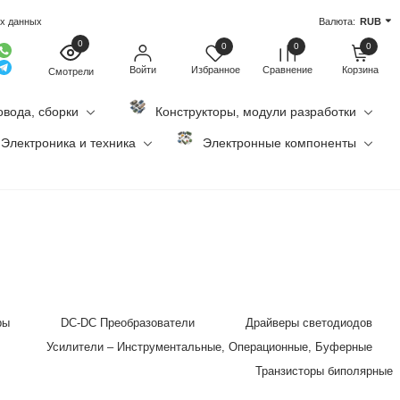
ых данных
Валюта:
RUB
0
0
0
0
Войти
Избранное
Сравнение
Корзина
Смотрели
овода, сборки
Конструкторы, модули разработки
Электроника и техника
Электронные компоненты
ры
DC-DC Преобразователи
Драйверы светодиодов
Усилители – Инструментальные, Операционные, Буферные
Транзисторы биполярные