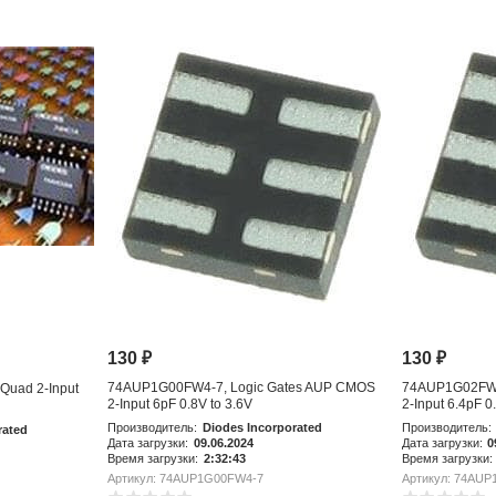
130
₽
130
₽
74AUP1G00FW4-7, Logic Gates AUP CMOS
74AUP1G02FW4
Quad 2-Input
2-Input 6pF 0.8V to 3.6V
2-Input 6.4pF 0.
Производитель:
Diodes Incorporated
Производитель:
rated
Дата загрузки:
09.06.2024
Дата загрузки:
0
Время загрузки:
2:32:43
Время загрузки:
Артикул: 74AUP1G00FW4-7
Артикул: 74AU