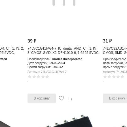
39
₽
31
₽
R; Ch: 1; IN: 2;
74LVC1G11FW4-7, IC: digital; AND; Ch: 1; IN:
74LVC32AS14-13,
4?5.5VDC;
3; CMOS; SMD; X2-DFN1010-6; 1.65?5.5VDC
CMOS; SMD; SO
rated
Производитель:
Diodes Incorporated
Производитель:
Дата загрузки:
09.06.2024
Дата загрузки:
0
Время загрузки:
1:46:42
Время загрузки:
Артикул: 74LVC1G11FW4-7
Артикул: 74LVC
В корзину
В корзину