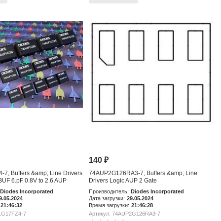
140
₽
, Buffers &amp; Line Drivers
74AUP2G126RA3-7, Buffers &amp; Line
BUF 6.pF 0.8V to 2.6 AUP
Drivers Logic AUP 2 Gate
Diodes Incorporated
Производитель:
Diodes Incorporated
9.05.2024
Дата загрузки:
29.05.2024
21:46:32
Время загрузки:
21:46:28
1G17FZ4-7
Артикул: 74AUP2G126RA3-7