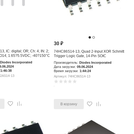
30
₽
 IC: digital; OR; Ch: 4; IN: 2;
74HC86S14-13, Quad 2-Input XOR Schmitt
14; 1.65?5.5VDC; -40?150°C
Trigger Logic Gate, 14-Pin SOIC
Diodes Incorporated
Производитель:
Diodes Incorporated
9.06.2024
Дата загрузки:
09.06.2024
1:46:38
Время загрузки:
1:44:24
32AS14-13
Артикул: 74HC86S14-13
В корзину