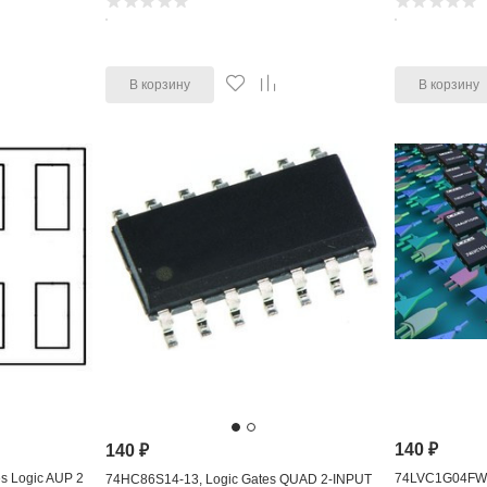
В корзину
В корзину
140
₽
140
₽
s Logic AUP 2
74LVC1G04FW5-7
74HC86S14-13, Logic Gates QUAD 2-INPUT