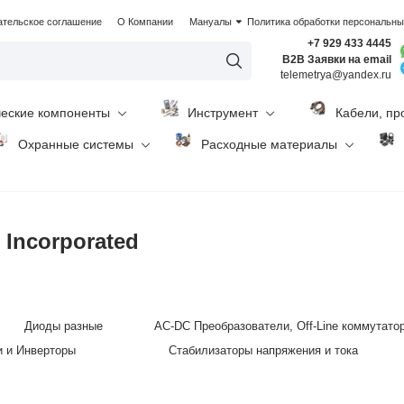
ательское соглашение
О Компании
Мануалы
Политика обработки персональн
+7 929 433 4445
B2B Заявки на email
telemetrya@yandex.ru
ческие компоненты
Инструмент
Кабели, пр
Охранные системы
Расходные материалы
Incorporated
Диоды разные
AC-DC Преобразователи, Off-Line коммутато
и и Инверторы
Стабилизаторы напряжения и тока