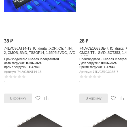
38
₽
28
₽
74LVC86AT14-13, IC: digital; XOR; Ch: 4; IN:
74LVCE1G32SE-7, IC: digital; O
2; CMOS; SMD; TSSOP14; 1.65?5.5VDC; LVC
CMOS,TTL; SMD; SOT353; 1.
LVCE
Производитель:
Diodes Incorporated
Производитель:
Diodes Incorpo
Дата загрузки:
09.06.2024
Дата загрузки:
09.06.2024
Время загрузки:
1:47:43
Время загрузки:
1:47:43
Артикул: 74LVC86AT14-13
Артикул: 74LVCE1G32SE-7
В корзину
В корзину