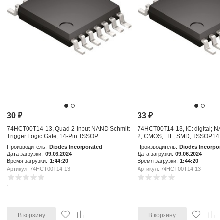
30
₽
33
₽
74HCT00T14-13, Quad 2-Input NAND Schmitt
74HCT00T14-13, IC: digital; NA
Trigger Logic Gate, 14-Pin TSSOP
2; CMOS,TTL; SMD; TSSOP14;
Производитель:
Diodes Incorporated
Производитель:
Diodes Incorpo
Дата загрузки:
09.06.2024
Дата загрузки:
09.06.2024
Время загрузки:
1:44:20
Время загрузки:
1:44:20
Артикул: 74HCT00T14-13
Артикул: 74HCT00T14-13
В корзину
В корзину