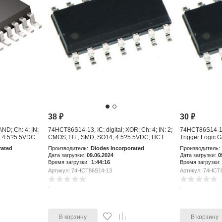
38
₽
30
₽
ND; Ch: 4; IN:
74HCT86S14-13, IC: digital; XOR; Ch: 4; IN: 2;
74HCT86S14-13
 4.5?5.5VDC
CMOS,TTL; SMD; SO14; 4.5?5.5VDC; HCT
Trigger Logic G
rated
Производитель:
Diodes Incorporated
Производитель:
Дата загрузки:
09.06.2024
Дата загрузки:
0
Время загрузки:
1:44:16
Время загрузки:
Артикул: 74HCT86S14-13
Артикул: 74HCT
В корзину
В корзину