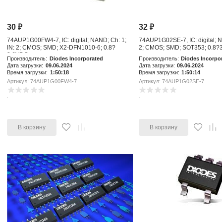
30
₽
32
₽
74AUP1G00FW4-7, IC: digital; NAND; Ch: 1;
74AUP1G02SE-7, IC: digital; N
IN: 2; CMOS; SMD; X2-DFN1010-6; 0.8?
2; CMOS; SMD; SOT353; 0.8?
3.6VDC
Производитель:
Diodes Incorporated
Производитель:
Diodes Incorpo
Дата загрузки:
09.06.2024
Дата загрузки:
09.06.2024
Время загрузки:
1:50:18
Время загрузки:
1:50:14
Артикул: 74AUP1G00FW4-7
Артикул: 74AUP1G02SE-7
В корзину
В корзину