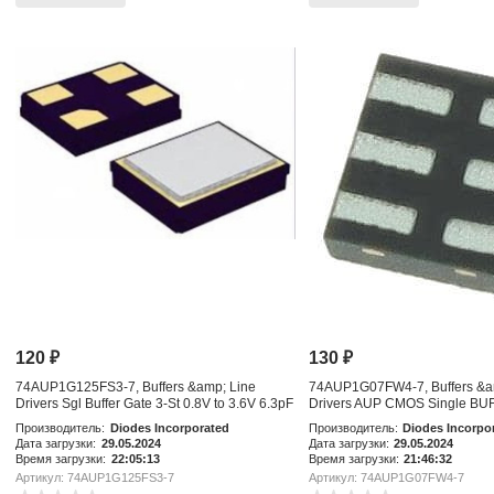
120
₽
130
₽
74AUP1G125FS3-7, Buffers &amp; Line
74AUP1G07FW4-7, Buffers &a
Drivers Sgl Buffer Gate 3-St 0.8V to 3.6V 6.3pF
Drivers AUP CMOS Single BUF
3.6V
Производитель:
Diodes Incorporated
Производитель:
Diodes Incorpo
Дата загрузки:
29.05.2024
Дата загрузки:
29.05.2024
Время загрузки:
22:05:13
Время загрузки:
21:46:32
Артикул: 74AUP1G125FS3-7
Артикул: 74AUP1G07FW4-7