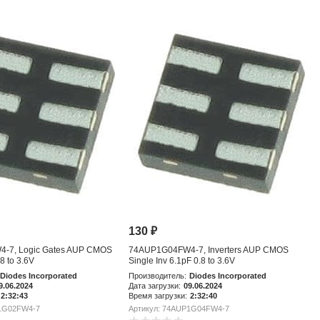
130
₽
-7, Logic Gates AUP CMOS
74AUP1G04FW4-7, Inverters AUP CMOS
8 to 3.6V
Single Inv 6.1pF 0.8 to 3.6V
Diodes Incorporated
Производитель:
Diodes Incorporated
9.06.2024
Дата загрузки:
09.06.2024
2:32:43
Время загрузки:
2:32:40
P1G02FW4-7
Артикул: 74AUP1G04FW4-7