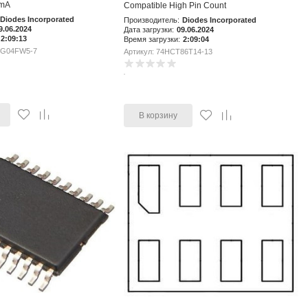
4mA
Compatible High Pin Count
Diodes Incorporated
Производитель:
Diodes Incorporated
9.06.2024
Дата загрузки:
09.06.2024
2:09:13
Время загрузки:
2:09:04
1G04FW5-7
Артикул: 74HCT86T14-13
В корзину