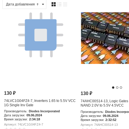
Дата добавления
130
₽
130
₽
74LVC1G04FZ4-7, Inverters 1.65 to 5.5V VCC
74AHC00S14-13, Logic Gates 
1G Single Inv Gate
NAND 2.0V to 5.5V 4.5VCC
Производитель:
Diodes Incorporated
Производитель:
Diodes Incorpo
Дата загрузки:
09.06.2024
Дата загрузки:
09.06.2024
Время загрузки:
2:34:18
Время загрузки:
2:32:52
Артикул: 74LVC1G04FZ4-7
Артикул: 74AHC00S14-13