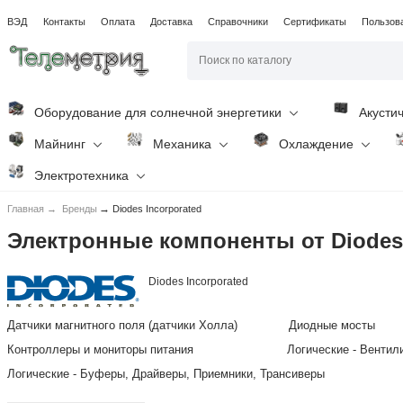
ВЭД
Контакты
Оплата
Доставка
Справочники
Сертификаты
Пользов
Оборудование для солнечной энергетики
Акусти
Майнинг
Механика
Охлаждение
Электротехника
→
Главная
→
Бренды
Diodes Incorporated
Электронные компоненты от Diodes 
Diodes Incorporated
Датчики магнитного поля (датчики Холла)
Диодные мосты
Контроллеры и мониторы питания
Логические - Вентил
Логические - Буферы, Драйверы, Приемники, Трансиверы