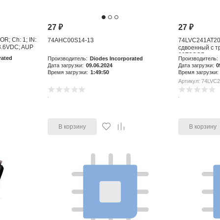
27
₽
27
₽
OR; Ch: 1; IN:
74AHC00S14-13
74LVC241AT20
3.6VDC; AUP
сдвоенный с т
20TSSOP
rated
Производитель:
Diodes Incorporated
Производитель:
Дата загрузки:
09.06.2024
Дата загрузки:
0
Время загрузки:
1:49:50
Время загрузки:
Артикул: 74LVC
В корзину
В корзину