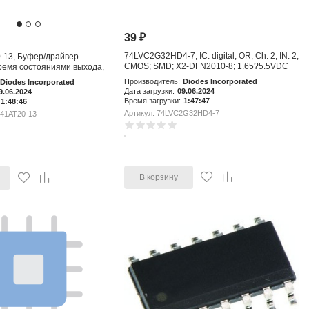
39
₽
74LVC2G32HD4-7, IC: digital; OR; Ch: 2; IN: 2;
-13, Буфер/драйвер
CMOS; SMD; X2-DFN2010-8; 1.65?5.5VDC
ремя состояниями выхода,
Производитель:
Diodes Incorporated
Diodes Incorporated
Дата загрузки:
09.06.2024
9.06.2024
Время загрузки:
1:47:47
1:48:46
Артикул: 74LVC2G32HD4-7
241AT20-13
В корзину