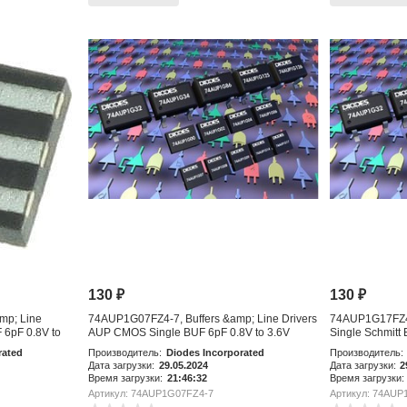
130
₽
130
₽
mp; Line
74AUP1G07FZ4-7, Buffers &amp; Line Drivers
74AUP1G17FZ4-7
 6pF 0.8V to
AUP CMOS Single BUF 6pF 0.8V to 3.6V
Single Schmitt 
rated
Производитель:
Diodes Incorporated
Производитель:
Дата загрузки:
29.05.2024
Дата загрузки:
2
Время загрузки:
21:46:32
Время загрузки:
Артикул: 74AUP1G07FZ4-7
Артикул: 74AUP