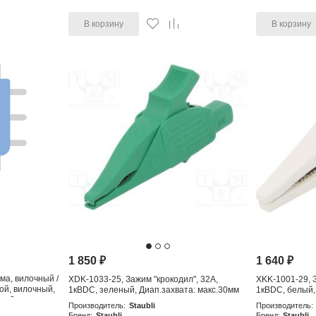
В корзину
В корзину
1 850
₽
1 640
₽
ма, вилочный /
XDK-1033-25, Зажим "крокодил", 32А,
XKK-1001-29, З
ой, вилочный,
1кВDC, зеленый, Диап.захвата: макс.30мм
1кВDC, белый,
из 2
Производитель:
Staubli
Производитель:
Бренд:
Staubli
Бренд:
Staubli