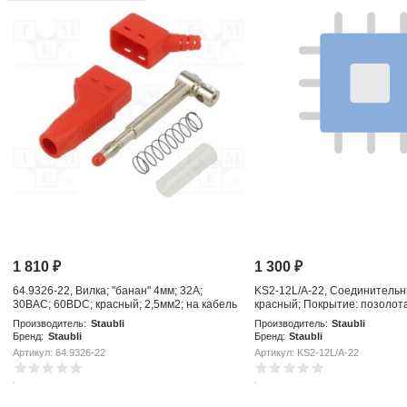
1 810
₽
1 300
₽
64.9326-22, Вилка; "банан" 4мм; 32А;
KS2-12L/A-22, Соединительн
30ВAC; 60ВDC; красный; 2,5мм2; на кабель
красный; Покрытие: позолота
Производитель:
Staubli
Производитель:
Staubli
Бренд:
Staubli
Бренд:
Staubli
Артикул: 64.9326-22
Артикул: KS2-12L/A-22