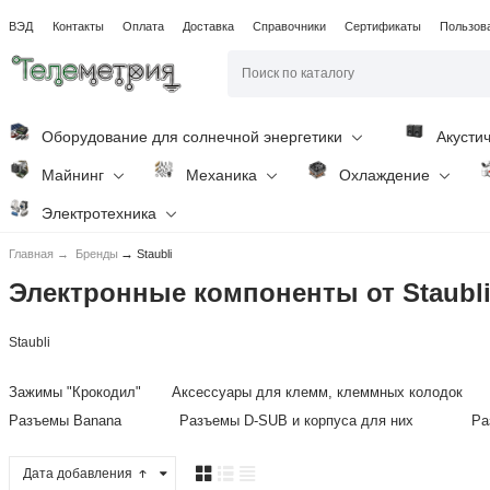
ВЭД
Контакты
Оплата
Доставка
Справочники
Сертификаты
Пользов
Оборудование для солнечной энергетики
Акусти
Майнинг
Механика
Охлаждение
Электротехника
→
Главная
→
Бренды
Staubli
Электронные компоненты от Staubl
Staubli
Зажимы "Крокодил"
Аксессуары для клемм, клеммных колодок
Разъемы Banana
Разъемы D-SUB и корпуса для них
Ра
Дата добавления