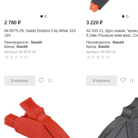
2 780
₽
3 220
₽
66.9575-29, Safety Dolphin Clip White 32A
AC200-21, Щуп-зажим, "кроко
1kV
9,2мм, Раскрыв зева макс: 21
Производитель:
Staubli
Производитель:
Staubli
Бренд:
Staubli
Бренд:
Staubli
Артикул: 66.9575-29
Артикул: AC200-21
В корзину
В корзину