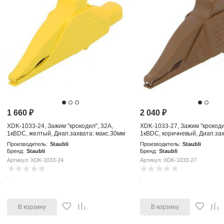
1 660
₽
2 040
₽
XDK-1033-24, Зажим "крокодил", 32А,
XDK-1033-27, Зажим "крокоди
1кВDC, желтый, Диап.захвата: макс.30мм
1кВDC, коричневый, Диап.зах
макс.30мм
Производитель:
Staubli
Производитель:
Staubli
Бренд:
Staubli
Бренд:
Staubli
Артикул: XDK-1033-24
Артикул: XDK-1033-27
В корзину
В корзину