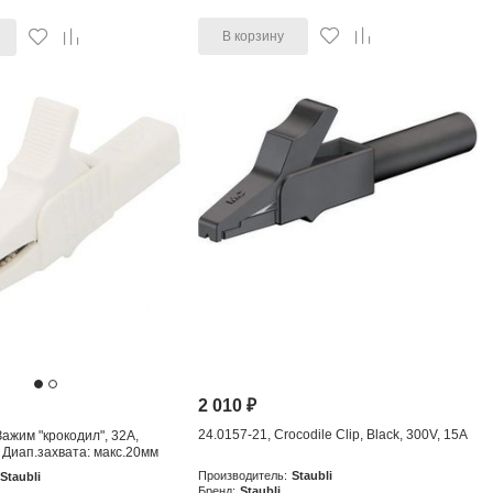
В корзину
2 010
₽
24.0157-21, Crocodile Clip, Black, 300V, 15A
ажим "крокодил", 32А,
 Диап.захвата: макс.20мм
Производитель:
Staubli
Staubli
Бренд:
Staubli