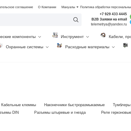
ательское соглашение
О Компании
Мануалы
Политика обработки персональн
+7 929 433 4445
B2B Заявки на email
telemetrya@yandex.ru
ческие компоненты
Инструмент
Кабели, пр
Охранные системы
Расходные материалы
i
Кабельные клеммы
Наконечники быстроразмыкаемые
Тумблеры
зъемы DIN
Разъемы штыревые и гнезда
Реле герконовы