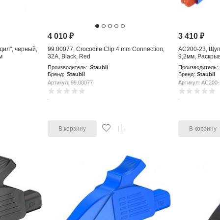
4 010
₽
3 410
₽
дил", черный,
99.00077, Crocodile Clip 4 mm Connection,
AC200-23, Щуп-
м
32A, Black, Red
9,2мм, Раскрыв
Производитель:
Staubli
Производитель:
Бренд:
Staubli
Бренд:
Staubli
Артикул: 99.00077
Артикул: AC200-
В корзину
В корзину