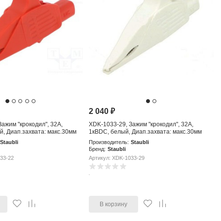
2 040
₽
ажим "крокодил", 32А,
XDK-1033-29, Зажим "крокодил", 32А,
й, Диап.захвата: макс.30мм
1кВDC, белый, Диап.захвата: макс.30мм
Staubli
Производитель:
Staubli
Бренд:
Staubli
33-22
Артикул: XDK-1033-29
В корзину