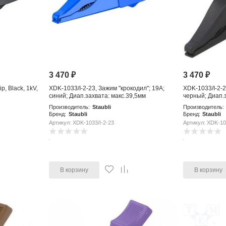
3 470
₽
3 470
₽
ip, Black, 1kV,
XDK-1033/I-2-23, Зажим "крокодил"; 19А;
XDK-1033/I-2-2
синий; Диап.захвата: макс.39,5мм
черный; Диап.з
Производитель:
Staubli
Производитель:
Бренд:
Staubli
Бренд:
Staubli
Артикул: XDK-1033/I-2-23
Артикул: XDK-10
В корзину
В корзину