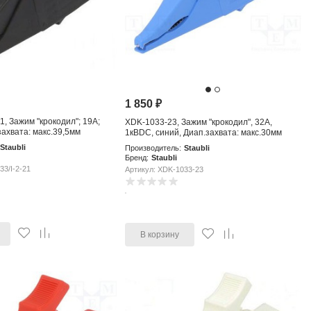
1 850
₽
1, Зажим "крокодил"; 19А;
XDK-1033-23, Зажим "крокодил", 32А,
ахвата: макс.39,5мм
1кВDC, синий, Диап.захвата: макс.30мм
Staubli
Производитель:
Staubli
Бренд:
Staubli
33/I-2-21
Артикул: XDK-1033-23
В корзину