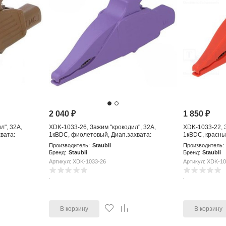
2 040
₽
1 850
₽
л", 32А,
XDK-1033-26, Зажим "крокодил", 32А,
XDK-1033-22, З
вата:
1кВDC, фиолетовый, Диап.захвата:
1кВDC, красны
макс.30мм
Производитель:
Staubli
Производитель:
Бренд:
Staubli
Бренд:
Staubli
Артикул: XDK-1033-26
Артикул: XDK-10
В корзину
В корзину