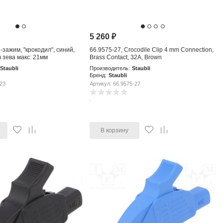
5 260
₽
зажим, "крокодил", синий,
66.9575-27, Crocodile Clip 4 mm Connection,
 зева макс: 21мм
Brass Contact, 32A, Brown
Staubli
Производитель:
Staubli
Бренд:
Staubli
23
Артикул: 66.9575-27
В корзину