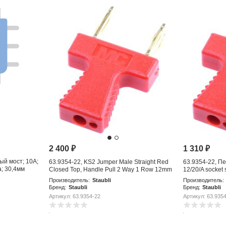
2 400
₽
1 310
₽
ый мост; 10А;
63.9354-22, KS2 Jumper Male Straight Red
63.9354-22, П
; 30,4мм
Closed Top, Handle Pull 2 Way 1 Row 12mm
12/20/A socket 
Pitch
Производитель:
Staubli
Производитель:
Бренд:
Staubli
Бренд:
Staubli
Артикул: 63.9354-22
Артикул: 63.935