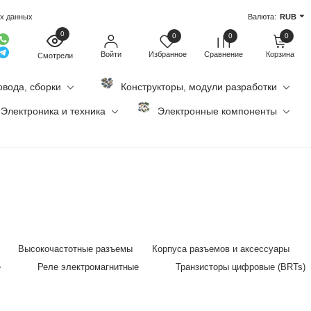
ых данных
Валюта:
RUB
0
0
0
0
Войти
Избранное
Сравнение
Корзина
Смотрели
овода, сборки
Конструкторы, модули разработки
Электроника и техника
Электронные компоненты
Высокочастотные разъемы
Корпуса разъемов и аксессуары
е
Реле электромагнитные
Транзисторы цифровые (BRTs)