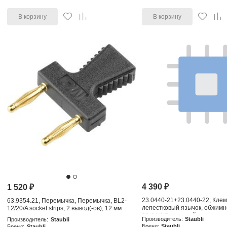
В корзину
В корзину
4 390
₽
1 520
₽
23.0440-21+23.0440-22, Клем
63.9354.21, Перемычка, Перемычка, BL2-
лепестковый язычок, обжимн
12/20/A socket strips, 2 вывод(-ов), 12 мм
26-0AWG, красный, упаковка 
Производитель:
Staubli
Производитель:
Staubli
Бренд:
Staubli
Бренд:
Staubli