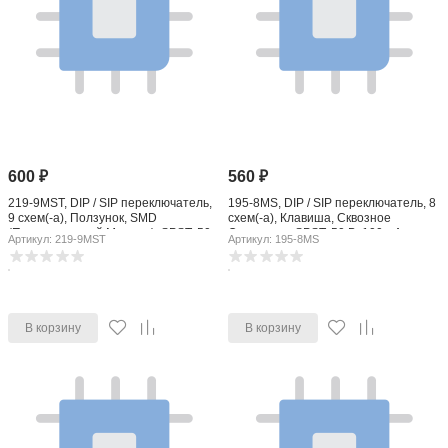
600
₽
560
₽
219-9MST, DIP / SIP переключатель,
195-8MS, DIP / SIP переключатель, 8
9 схем(-а), Ползунок, SMD
схем(-а), Клавиша, Сквозное
(Поверхностный Монтаж), SPST, 50
Отверстие, SPST, 50 В, 100 мА
Артикул: 219-9MST
Артикул: 195-8MS
В, 100 мА
В корзину
В корзину