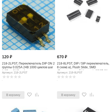
120
₽
670
₽
218-2LPST, Переключатель DIP ON 2
218-8LPST, DIP / SIP переключатель,
группы 0.025А 24В 1000 циклов шаг
8 схем(-а), Flush Slide, SMD
1.27мм SMD туба
(Поверхностный Монтаж), SPST, 50
Артикул: 218-2LPST
Артикул: 218-8LPST
В, 100 мА
В корзину
В корзину