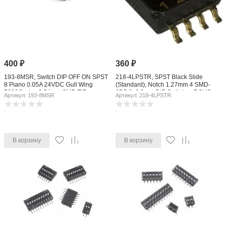
400
₽
360
₽
193-8MSR, Switch DIP OFF ON SPST
218-4LPSTR, SPST Black Slide
8 Piano 0.05A 24VDC Gull Wing
(Standard), Notch 1.27mm 4 SMD-
7000Cycles 2.54mm SMD T/R
8P,5.8x6.3mm DIP Switches ROHS
Артикул: 193-8MSR
Артикул: 218-4LPSTR
В корзину
В корзину