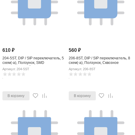
610
₽
560
₽
204-5ST, DIP / SIP переключатель, 5
206-8ST, DIP / SIP переключатель, 8
схем(-а), Ползунок, SMD
схем(-а), Ползунок, Сквозное
(Поверхностный Монтаж), SPST, 50
Отверстие, SPST, 50 В, 100 мА
Артикул: 204-5ST
Артикул: 206-8ST
В, 100 мА
В корзину
В корзину