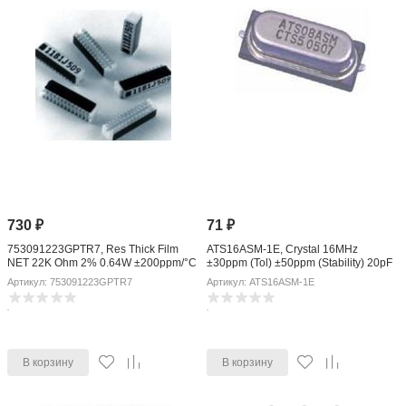
730
₽
71
₽
753091223GPTR7, Res Thick Film
ATS16ASM-1E, Crystal 16MHz
NET 22K Ohm 2% 0.64W ±200ppm/°C
±30ppm (Tol) ±50ppm (Stability) 20pF
BUS 9-Pin Single Row SMD T/R
FUND 40Ohm 2-Pin HC-49/US SM
Артикул: 753091223GPTR7
Артикул: ATS16ASM-1E
SMD T/R
В корзину
В корзину