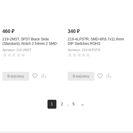
460
₽
340
₽
219-2MST, SPST Black Slide
219-4LPSTR, SMD-8P,6.7x11.6mm
(Standard), Notch 2.54mm 2 SMD-
DIP Switches ROHS
4P,6.6x6.7mm DIP Switches ROHS
Артикул: 219-2MST
Артикул: 219-4LPSTR
В корзину
В корзину
1
2
5
→
...