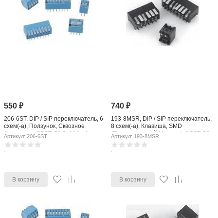
550
₽
740
₽
206-6ST, DIP / SIP переключатель, 6
193-8MSR, DIP / SIP переключатель,
схем(-а), Ползунок, Сквозное
8 схем(-а), Клавиша, SMD
Отверстие, SPST, 50 В, 100 мА
(Поверхностный Монтаж), SPST, 50
Артикул: 206-6ST
Артикул: 193-8MSR
В, 100 мА
В корзину
В корзину