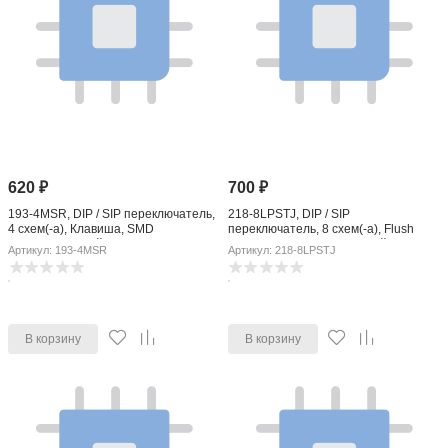
620
₽
700
₽
193-4MSR, DIP / SIP переключатель,
218-8LPSTJ, DIP / SIP
4 схем(-а), Клавиша, SMD
переключатель, 8 схем(-а), Flush
(Поверхностный Монтаж), SPST, 50
Slide, SMD (Поверхностный
Артикул: 193-4MSR
Артикул: 218-8LPSTJ
В, 100 мА
Монтаж), SPST, 50 В, 100 мА
В корзину
В корзину