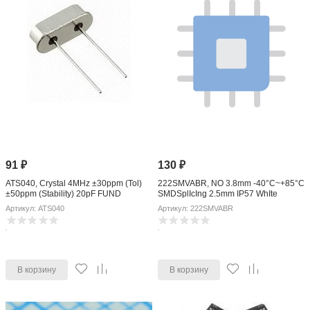
91
₽
130
₽
ATS040, Crystal 4MHz ±30ppm (Tol)
222SMVABR, NO 3.8mm -40°C~+85°C
±50ppm (Stability) 20pF FUND
SMDSplIcIng 2.5mm IP57 WhIte
120Ohm 2-Pin HC-49/US Thru-Hole
Round Button BrIck noggIng 6mm
Артикул: ATS040
Артикул: 222SMVABR
Bulk
SPST 1000MOhm 300gf@±50gf SMD
TactIle SwItches
В корзину
В корзину