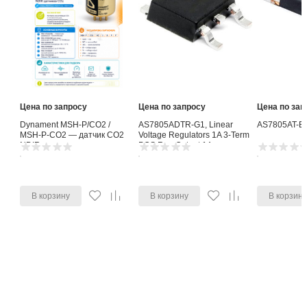
Нажмите для заказа
Похожие товары
Сравнить все
Цена по запросу
Цена по запросу
Цена по зап
Dynament MSH-P/CO2 /
AS7805ADTR-G1, Linear
AS7805AT-E
MSH-P-CO2 — датчик CO2
Voltage Regulators 1A 3-Term
NDIR
POS Reg Output 1A
В корзину
В корзину
В корзин