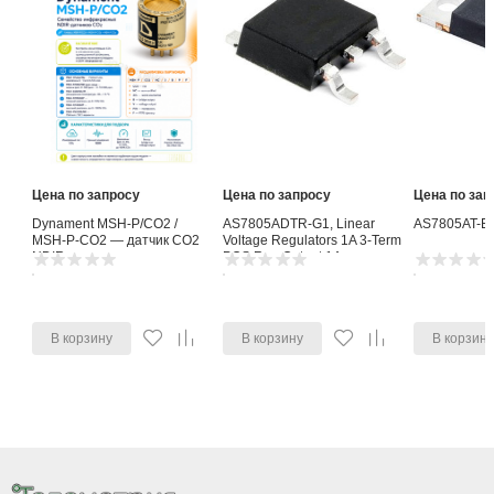
Цена по запросу
Цена по запросу
Цена по зап
Dynament MSH-P/CO2 /
AS7805ADTR-G1, Linear
AS7805AT-E
MSH-P-CO2 — датчик CO2
Voltage Regulators 1A 3-Term
NDIR
POS Reg Output 1A
В корзину
В корзину
В корзин