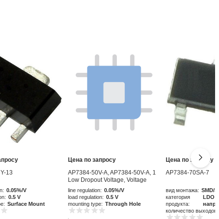
апросу
Цена по запросу
Цена по запросу
Y-13
AP7384-50V-A, AP7384-50V-A, 1
AP7384-70SA-7
Low Dropout Voltage, Voltage
Regulator 50mA, 5 V 3-Pin, TO-92
n:
0.05%/V
line regulation:
0.05%/V
вид монтажа:
SMD/S
on:
0.5 V
load regulation:
0.5 V
категория
LDO р
pe:
Surface Mount
mounting type:
Through Hole
продукта:
напр
количество выходов: