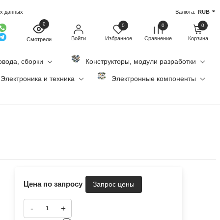
ых данных
Валюта:
RUB
0
0
0
0
Войти
Избранное
Сравнение
Корзина
Смотрели
овода, сборки
Конструкторы, модули разработки
Электроника и техника
Электронные компоненты
Цена по запросу
-
+