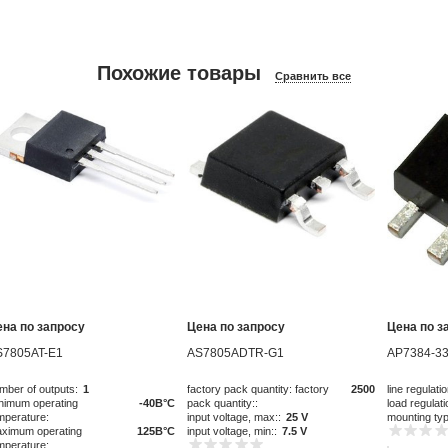
Похожие товары
Сравнить все
ена по запросу
Цена по запросу
Цена по з
S7805AT-E1
AS7805ADTR-G1
AP7384-33
mber of outputs:
1
factory pack quantity: factory
2500
line regulatio
nimum operating
-40В°C
pack quantity::
load regulati
mperature:
input voltage, max::
25 V
mounting ty
ximum operating
125В°C
input voltage, min::
7.5 V
mperature: