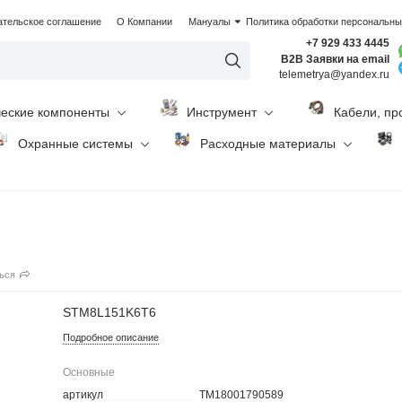
ательское соглашение
О Компании
Мануалы
Политика обработки персональн
+7 929 433 4445
B2B Заявки на email
telemetrya@yandex.ru
ческие компоненты
Инструмент
Кабели, пр
Охранные системы
Расходные материалы
ься
STM8L151K6T6
Подробное описание
Основные
артикул
TM18001790589