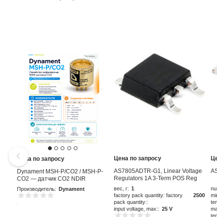
Цена по запросу
Ц
Цена по запросу
AS7805ADTR-G1, Linear Voltage
A
Dynament MSH-P/CO2 / MSH-P-
Regulators 1A 3-Term POS Reg
CO2 — датчик CO2 NDIR
Output 1A
вес, г:
1
nu
Производитель:
Dynament
factory pack quantity: factory
2500
mi
pack quantity::
te
input voltage, max::
25 V
ma
te