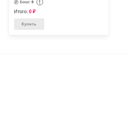
!
Бонус:
0
Итого:
0
₽
Купить