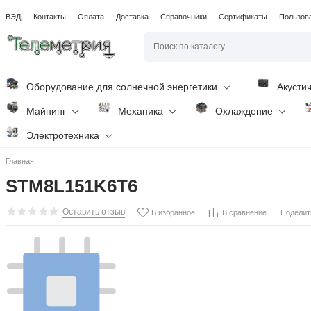
ВЭД
Контакты
Оплата
Доставка
Справочники
Сертификаты
Пользов
Оборудование для солнечной энергетики
Акусти
Майнинг
Механика
Охлаждение
Электротехника
Главная
STM8L151K6T6
Оставить отзыв
Поделит
В избранное
В сравнение