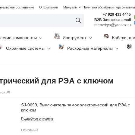
ательское соглашение
О Компании
Мануалы
Политика обработки персональн
+7 929 433 4445
B2B Заявки на email
telemetrya@yandex.ru
ческие компоненты
Инструмент
Кабели, пр
Охранные системы
Расходные материалы
ктрический для РЭА с ключом
ься
SJ-0699, Выключатель замок электрический для РЭА с
ключом
Подробное описание
Основные