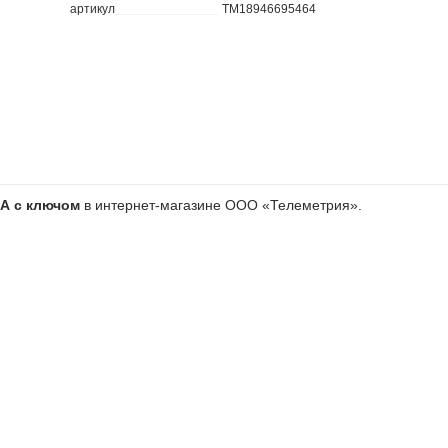
артикул
TM18946695464
ЭА с ключом
в интернет-магазине ООО «Телеметрия».