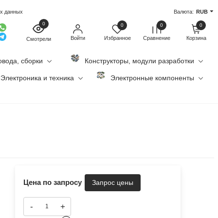
ых данных
Валюта:
RUB
0
0
0
0
Войти
Избранное
Сравнение
Корзина
Смотрели
овода, сборки
Конструкторы, модули разработки
Электроника и техника
Электронные компоненты
Цена по запросу
-
+