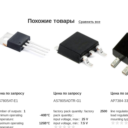
Похожие товары
Сравнить все
ена по запросу
Цена по запросу
Цена по з
S7805AT-E1
AS7805ADTR-G1
AP7384-33
mber of outputs:
1
factory pack quantity: factory
2500
line regulatio
nimum operating
-40В°C
pack quantity::
load regulati
mperature:
input voltage, max::
25 V
mounting ty
ximum operating
125В°C
input voltage, min::
7.5 V
mperature: