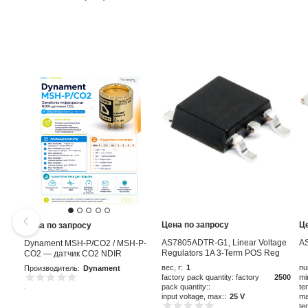
Цена по запросу
Ц
Цена по запросу
AS7805ADTR-G1, Linear Voltage
A
Dynament MSH-P/CO2 / MSH-P-
Regulators 1A 3-Term POS Reg
CO2 — датчик CO2 NDIR
Output 1A
вес, г:
1
nu
Производитель:
Dynament
factory pack quantity: factory
2500
mi
pack quantity::
te
input voltage, max::
25 V
ma
te