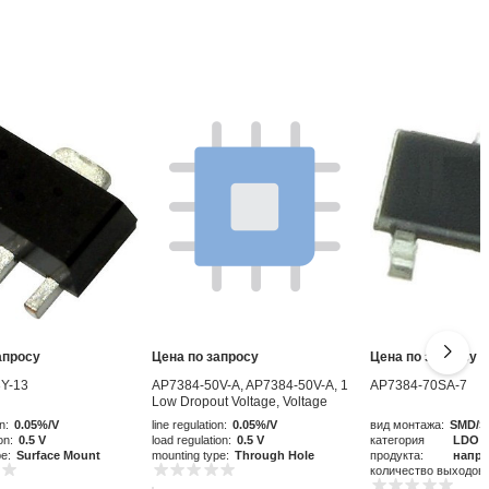
апросу
Цена по запросу
Цена по запросу
Y-13
AP7384-50V-A, AP7384-50V-A, 1
AP7384-70SA-7
Low Dropout Voltage, Voltage
Regulator 50mA, 5 V 3-Pin, TO-92
n:
0.05%/V
line regulation:
0.05%/V
вид монтажа:
SMD/S
on:
0.5 V
load regulation:
0.5 V
категория
LDO р
pe:
Surface Mount
mounting type:
Through Hole
продукта:
напр
количество выходов: