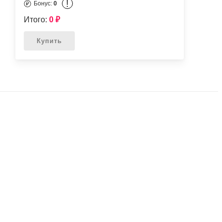
!
Бонус:
0
Итого:
0
₽
Купить