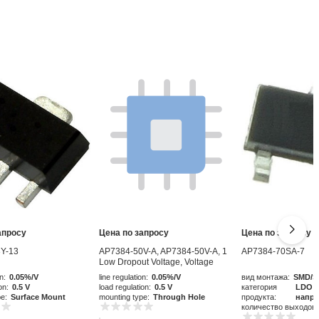
апросу
Цена по запросу
Цена по запросу
Y-13
AP7384-50V-A, AP7384-50V-A, 1
AP7384-70SA-7
Low Dropout Voltage, Voltage
Regulator 50mA, 5 V 3-Pin, TO-92
n:
0.05%/V
line regulation:
0.05%/V
вид монтажа:
SMD/S
on:
0.5 V
load regulation:
0.5 V
категория
LDO р
pe:
Surface Mount
mounting type:
Through Hole
продукта:
напр
количество выходов: