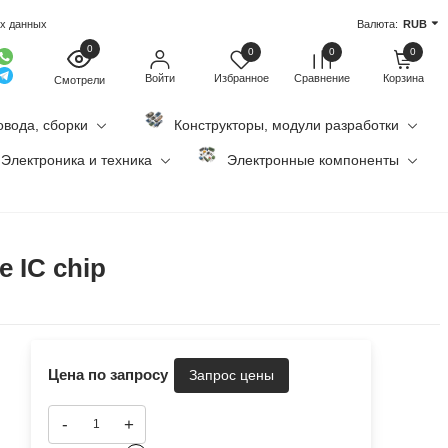
ых данных
Валюта:
RUB
0
0
0
0
Войти
Избранное
Сравнение
Корзина
Смотрели
овода, сборки
Конструкторы, модули разработки
Электроника и техника
Электронные компоненты
e IC chip
Цена по запросу
-
+