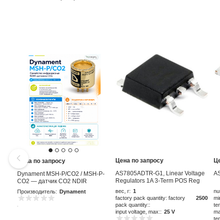
Цена по запросу
Ц
Цена по запросу
AS7805ADTR-G1, Linear Voltage
A
Dynament MSH-P/CO2 / MSH-P-
Regulators 1A 3-Term POS Reg
CO2 — датчик CO2 NDIR
Output 1A
вес, г:
1
nu
Производитель:
Dynament
factory pack quantity: factory
2500
mi
pack quantity::
te
input voltage, max::
25 V
ma
te