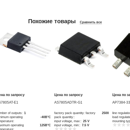
Похожие товары
Сравнить все
ена по запросу
Цена по запросу
Цена по з
S7805AT-E1
AS7805ADTR-G1
AP7384-33
mber of outputs:
1
factory pack quantity: factory
2500
line regulatio
nimum operating
-40В°C
pack quantity::
load regulati
mperature:
input voltage, max::
25 V
mounting ty
ximum operating
125В°C
input voltage, min::
7.5 V
mperature: