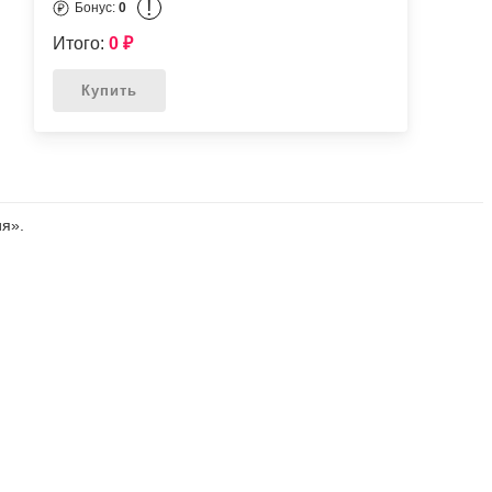
!
Бонус:
0
Итого:
0
₽
Купить
я».