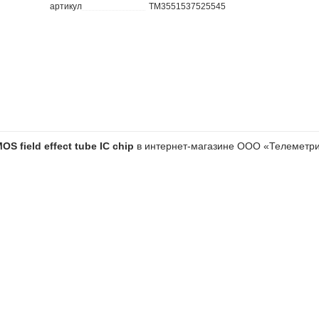
артикул
TM3551537525545
S field effect tube IC chip
в интернет-магазине ООО «Телеметри