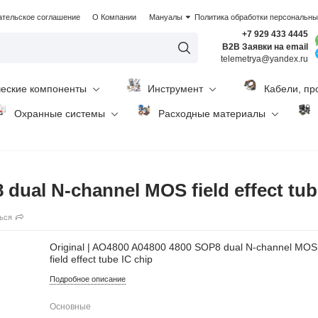
ательское соглашение
О Компании
Мануалы
Политика обработки персональн
+7 929 433 4445
B2B Заявки на email
telemetrya@yandex.ru
ческие компоненты
Инструмент
Кабели, пр
Охранные системы
Расходные материалы
 dual N-channel MOS field effect tub
ься
Original | AO4800 A04800 4800 SOP8 dual N-channel MOS
field effect tube IC chip
Подробное описание
Основные