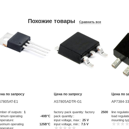
Похожие товары
Сравнить все
ена по запросу
Цена по запросу
Цена по з
S7805AT-E1
AS7805ADTR-G1
AP7384-33
mber of outputs:
1
factory pack quantity: factory
2500
line regulatio
nimum operating
-40В°C
pack quantity::
load regulati
mperature:
input voltage, max::
25 V
mounting ty
ximum operating
125В°C
input voltage, min::
7.5 V
mperature: