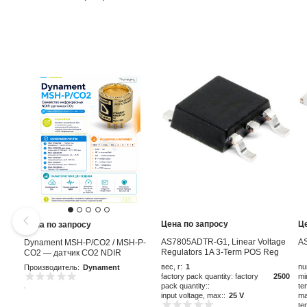
Цена по запросу
Ц
Цена по запросу
AS7805ADTR-G1, Linear Voltage
A
Dynament MSH-P/CO2 / MSH-P-
Regulators 1A 3-Term POS Reg
CO2 — датчик CO2 NDIR
Output 1A
вес, г:
1
nu
Производитель:
Dynament
factory pack quantity: factory
2500
mi
pack quantity::
te
input voltage, max::
25 V
ma
te