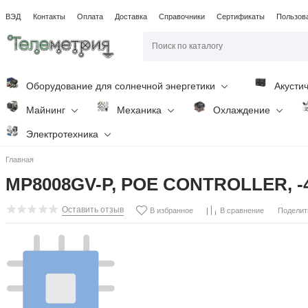
ВЭД
Контакты
Оплата
Доставка
Справочники
Сертификаты
Пользов
Оборудование для солнечной энергетики
Акусти
Майнинг
Механика
Охлаждение
Электротехника
Главная
MP8008GV-P, POE CONTROLLER, -
Оставить отзыв
Поделит
В избранное
В сравнение