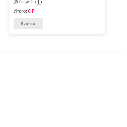
!
Бонус:
0
Итого:
0
₽
Купить