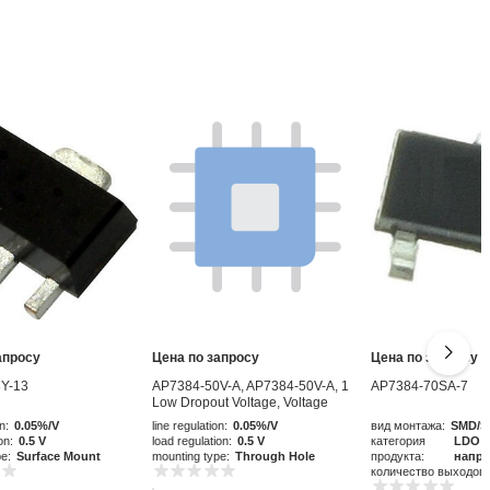
апросу
Цена по запросу
Цена по запросу
Y-13
AP7384-50V-A, AP7384-50V-A, 1
AP7384-70SA-7
Low Dropout Voltage, Voltage
Regulator 50mA, 5 V 3-Pin, TO-92
n:
0.05%/V
line regulation:
0.05%/V
вид монтажа:
SMD/S
on:
0.5 V
load regulation:
0.5 V
категория
LDO р
pe:
Surface Mount
mounting type:
Through Hole
продукта:
напр
количество выходов: