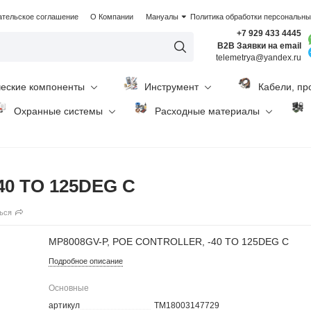
ательское соглашение
О Компании
Мануалы
Политика обработки персональн
+7 929 433 4445
B2B Заявки на email
telemetrya@yandex.ru
ческие компоненты
Инструмент
Кабели, пр
Охранные системы
Расходные материалы
40 TO 125DEG C
ься
MP8008GV-P, POE CONTROLLER, -40 TO 125DEG C
Подробное описание
Основные
артикул
TM18003147729