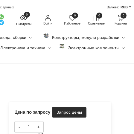
ых данных
Валюта:
RUB
0
0
0
0
Войти
Избранное
Сравнение
Корзина
Смотрели
овода, сборки
Конструкторы, модули разработки
Электроника и техника
Электронные компоненты
Цена по запросу
-
+