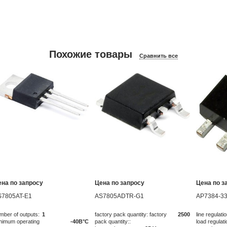
Похожие товары
Сравнить все
ена по запросу
Цена по запросу
Цена по з
S7805AT-E1
AS7805ADTR-G1
AP7384-33
mber of outputs:
1
factory pack quantity: factory
2500
line regulatio
nimum operating
-40В°C
pack quantity::
load regulati