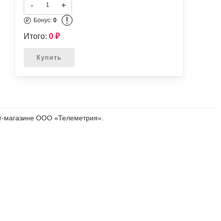
-
+
!
Бонус:
0
Итого:
0
₽
Купить
т-магазине ООО «Телеметрия».