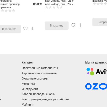
mperature:
input voltage, max::
25 V
mounting ty
ximum operating
125В°C
input voltage, min::
7.5 V
mperature:
В корз
В корзину
В корзину
Каталог
Мы на других 
Электронные компоненты
Акустические компоненты
Охранные системы
Механика
Инструмент
Кабели, провода, сборки
е
Конструкторы, модули разработки
Майнинг