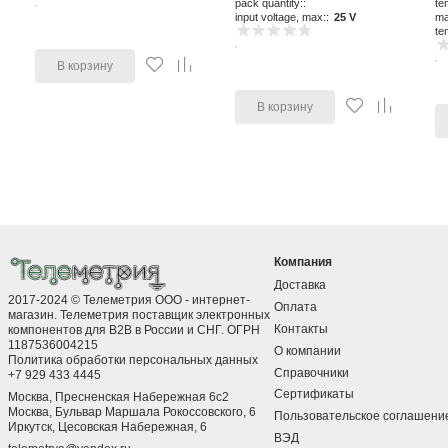
pack quantity::
te
input voltage, max::
25 V
ma
te
В корзину
В корзину
Компания
Доставка
2017-2024 © Телеметрия ООО - интернет-
Оплата
магазин. Телеметрия поставщик электронных
Контакты
компонентов для B2B в России и СНГ. ОГРН
1187536004215
О компании
Политика обработки персональных данных
Справочники
+7 929 433 4445
Сертификаты
Москва, Пресненская Набережная 6с2
Москва, ​Бульвар Маршала Рокоссовского, 6
Пользовательское соглашени
Иркутск, ​Цесовская Набережная, 6
ВЭД