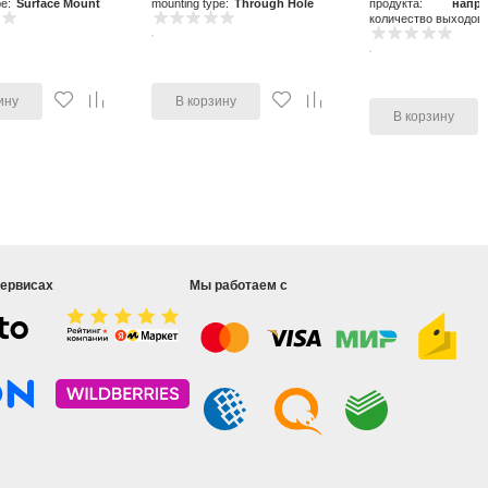
pe:
Surface Mount
mounting type:
Through Hole
продукта:
напр
количество выходов:
ину
В корзину
В корзину
сервисах
Мы работаем с