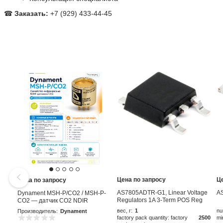
☎
Заказать:
+7 (929) 433-44-45
Цена по запросу
Ц
Цена по запросу
AS7805ADTR-G1, Linear Voltage
A
Dynament MSH-P/CO2 / MSH-P-
Regulators 1A 3-Term POS Reg
CO2 — датчик CO2 NDIR
Output 1A
вес, г:
1
nu
Производитель:
Dynament
factory pack quantity: factory
2500
mi