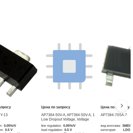
апросу
Цена по запросу
Цена по запросу
Y-13
AP7384-50V-A, AP7384-50V-A, 1
AP7384-70SA-7
Low Dropout Voltage, Voltage
Regulator 50mA, 5 V 3-Pin, TO-92
n:
0.05%/V
line regulation:
0.05%/V
вид монтажа:
SMD/S
on:
0.5 V
load regulation:
0.5 V
категория
LDO р