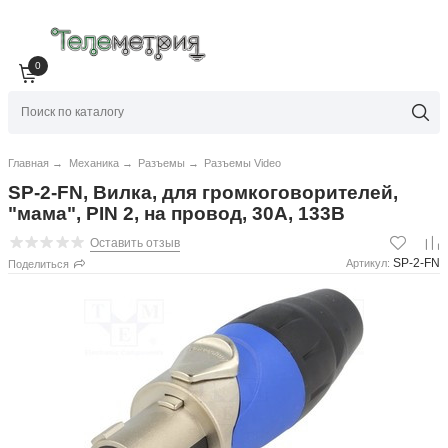
0
Главная
→
Механика
→
Разъемы
→
Разъемы Video
SP-2-FN, Вилка, для громкоговорителей,
"мама", PIN 2, на провод, 30А, 133В
Оставить отзыв
SP-2-FN
Артикул:
Поделиться