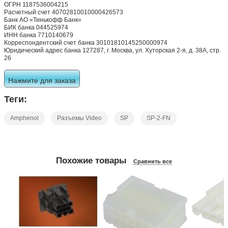
ОГРН 1187536004215
Расчетный счет 40702810010000426573
Банк АО «Тинькофф Банк»
БИК банка 044525974
ИНН банка 7710140679
Корреспондентский счет банка 30101810145250000974
Юридический адрес банка 127287, г. Москва, ул. Хуторская 2-я, д. 38А, стр.
26
Нажмите для заказа
Теги:
Amphenol
Разъемы Video
SP
SP-2-FN
Похожие товары
Сравнить все