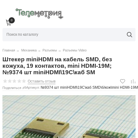
0
Главная
→
Механика
→
Разъемы
→
Разъемы Video
Штекер miniHDMI на кабель SMD, без
кожуха, 19 контактов, mini HDMI-19M;
№9374 шт miniHDMI\19C\каб SM
Оставить отзыв
№9374 шт miniHDMI\19C\каб SMD\б/кож\mini HDMI-19M
Артикул:
Поделиться