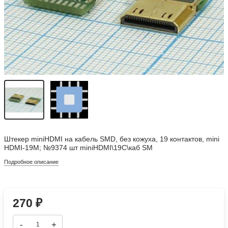
Штекер miniHDMI на кабель SMD, без кожуха, 19 контактов, mini
HDMI-19M; №9374 шт miniHDMI\19C\каб SM
Подробное описание
270
₽
-
+