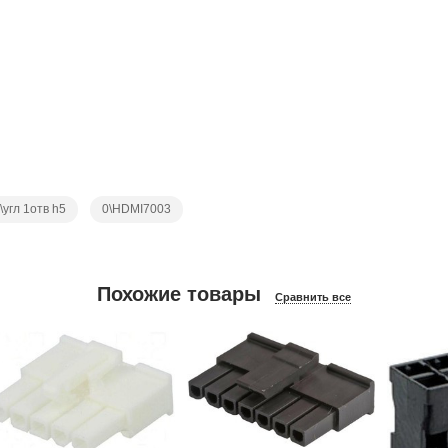
угл 1отв h5
0\HDMI7003
Похожие товары
Сравнить все