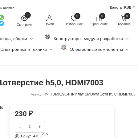
ых данных
Валюта:
RUB
0
0
0
0
Войти
Избранное
Сравнение
Корзина
Смотрели
овода, сборки
Конструкторы, модули разработки
Электроника и техника
Электронные компоненты
1отверстие h5,0, HDMI7003
гн HDMI\19C4HP\плат SMD\угл 1отв h5,0\HDMI7003
Артикул:
No
230
₽
.
-
+
!
Бонус:
4.6