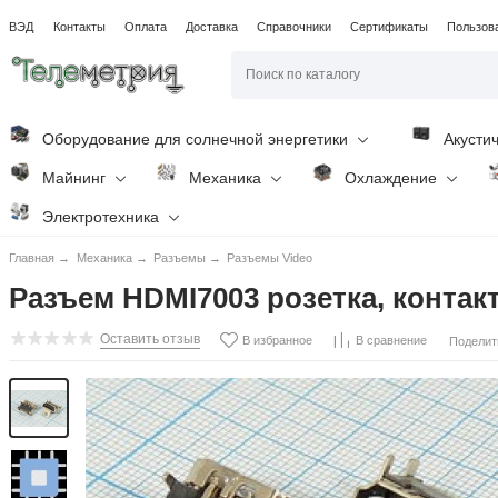
ВЭД
Контакты
Оплата
Доставка
Справочники
Сертификаты
Пользов
Оборудование для солнечной энергетики
Акусти
Майнинг
Механика
Охлаждение
Электротехника
Главная
→
Механика
→
Разъемы
→
Разъемы Video
Разъем HDMI7003 розетка, контак
Оставить отзыв
В избранное
В сравнение
Поделит