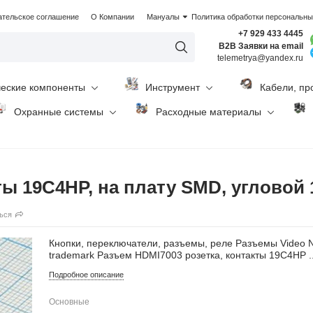
ательское соглашение
О Компании
Мануалы
Политика обработки персональн
+7 929 433 4445
B2B Заявки на email
telemetrya@yandex.ru
ческие компоненты
Инструмент
Кабели, пр
Охранные системы
Расходные материалы
ты 19C4HP, на плату SMD, угловой 
ься
Кнопки, переключатели, разъемы, реле Разъемы Video 
trademark Разъем HDMI7003 розетка, контакты 19C4HP ..
Подробное описание
Основные