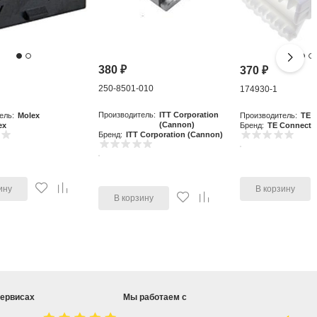
380
₽
370
₽
250-8501-010
0
174930-1
Производитель:
ITT Corporation
ель:
Molex
Производитель:
TE C
(Cannon)
ex
Бренд:
TE Connectiv
Бренд:
ITT Corporation (Cannon)
ину
В корзину
В корзину
сервисах
Мы работаем с