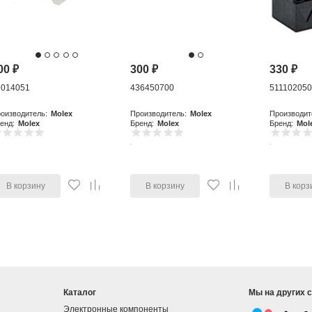
00
₽
300
₽
330
₽
9014051
436450700
51110205
оизводитель:
Molex
Производитель:
Molex
Производит
енд:
Molex
Бренд:
Molex
Бренд:
Mol
В корзину
В корзину
В корз
Каталог
Мы на других 
Электронные компоненты