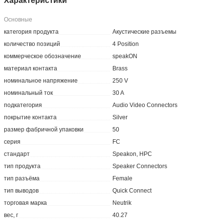
Характеристики
Основные
категория продукта
Акустические разъемы
количество позиций
4 Position
коммерческое обозначение
speakON
материал контакта
Brass
номинальное напряжение
250 V
номинальный ток
30 A
подкатегория
Audio Video Connectors
покрытие контакта
Silver
размер фабричной упаковки
50
серия
FC
стандарт
Speakon, HPC
тип продукта
Speaker Connectors
тип разъёма
Female
тип выводов
Quick Connect
торговая марка
Neutrik
вес, г
40.27