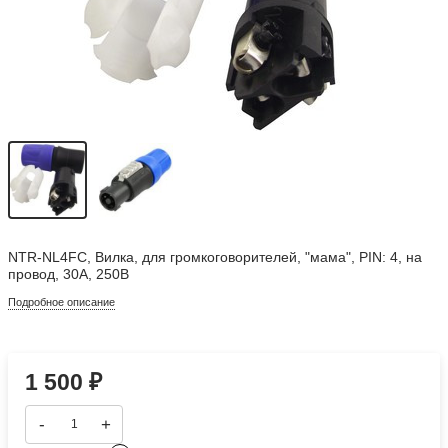
NTR-NL4FC, Вилка, для громкоговорителей, "мама", PIN: 4, на
провод, 30А, 250В
Подробное описание
1 500
₽
-
+