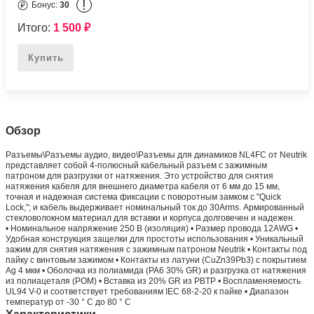
!
Бонус:
30
Итого:
1 500
₽
Купить
Обзор
Разъeмы\Разъeмы аудио, видео\Разъeмы для динамиков NL4FC от Neutrik
представляет собой 4-полюсный кабельный разъем с зажимным
патроном для разгрузки от натяжения. Это устройство для снятия
натяжения кабеля для внешнего диаметра кабеля от 6 мм до 15 мм,
точная и надежная система фиксации с поворотным замком с "Quick
Lock,"; и кабель выдерживает номинальный ток до 30Arms. Армированный
стекловолокном материал для вставки и корпуса долговечен и надежен.
• Номинальное напряжение 250 В (изоляция) • Размер провода 12AWG •
Удобная конструкция защелки для простоты использования • Уникальный
зажим для снятия натяжения с зажимным патроном Neutrik • Контакты под
пайку с винтовым зажимом • Контакты из латуни (CuZn39Pb3) с покрытием
Ag 4 мкм • Оболочка из полиамида (PA6 30% GR) и разгрузка от натяжения
из полиацеталя (POM) • Вставка из 20% GR из PBTP • Воспламеняемость
UL94 V-0 и соответствует требованиям IEC 68-2-20 к пайке • Диапазон
температур от -30 ° C до 80 ° C