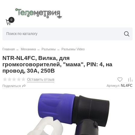
0
Главная
→
Механика
→
Разъемы
→
Разъемы Video
NTR-NL4FC, Вилка, для
громкоговорителей, "мама", PIN: 4, на
провод, 30А, 250В
Оставить отзыв
NL4FC
Артикул:
Поделиться