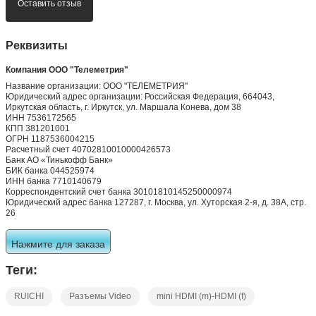
Оставить отзыв
Реквизиты
Компания ООО "Телеметрия"
Название организации: ООО "ТЕЛЕМЕТРИЯ"
Юридический адрес организации: Российская Федерация, 664043,
Иркутская область, г. Иркутск, ул. Маршала Конева, дом 38
ИНН 7536172565
КПП 381201001
ОГРН 1187536004215
Расчетный счет 40702810010000426573
Банк АО «Тинькофф Банк»
БИК банка 044525974
ИНН банка 7710140679
Корреспондентский счет банка 30101810145250000974
Юридический адрес банка 127287, г. Москва, ул. Хуторская 2-я, д. 38А, стр.
26
Нажмите для заказа
Теги:
RUICHI
Разъемы Video
mini HDMI (m)-HDMI (f)