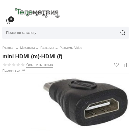
0
Главная
→
Механика
→
Разъемы
→
Разъемы Video
mini HDMI (m)-HDMI (f)
Оставить отзыв
Поделиться