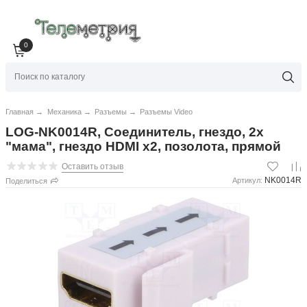
0
Главная
→
Механика
→
Разъемы
→
Разъемы Video
LOG-NK0014R, Соединитель, гнездо, 2x
"мама", гнездо HDMI x2, позолота, прямой
Оставить отзыв
NK0014R
Артикул:
Поделиться