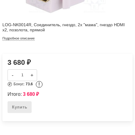
LOG-NK0014R, Соединитель, гнездо, 2x "мама", гнездо HDMI
x2, позолота, прямой
Подробное описание
3 680
₽
-
+
!
Бонус:
73.6
Итого:
3 680
₽
Купить