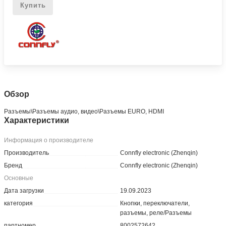
Купить
Обзор
Разъeмы\Разъeмы аудио, видео\Разъeмы EURO, HDMI
Характеристики
Информация о производителе
Производитель
Connfly electronic (Zhenqin)
Бренд
Connfly electronic (Zhenqin)
Основные
Дата загрузки
19.09.2023
категория
Кнопки, переключатели,
разъемы, реле/Разъемы
партномер
8002572642