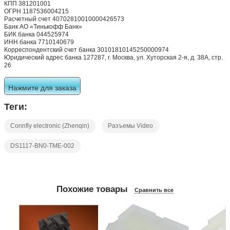
КПП 381201001
ОГРН 1187536004215
Расчетный счет 40702810010000426573
Банк АО «Тинькофф Банк»
БИК банка 044525974
ИНН банка 7710140679
Корреспондентский счет банка 30101810145250000974
Юридический адрес банка 127287, г. Москва, ул. Хуторская 2-я, д. 38А, стр.
26
Нажмите для заказа
Теги:
Connfly electronic (Zhenqin)
Разъемы Video
DS1117-BN0-TME-002
Похожие товары
Сравнить все