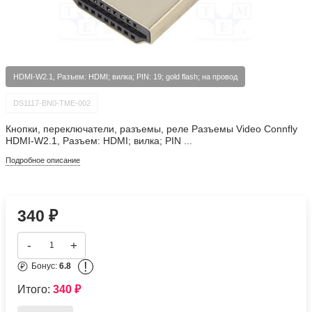
HDMI-W2.1, Разъем: HDMI; вилка; PIN: 19; gold flash; на провод
DS1117-BN0-TME-002
Кнопки, переключатели, разъемы, реле Разъемы Video Connfly
HDMI-W2.1, Разъем: HDMI; вилка; PIN ...
Подробное описание
340
₽
-
+
!
Бонус:
6.8
Итого:
340
₽