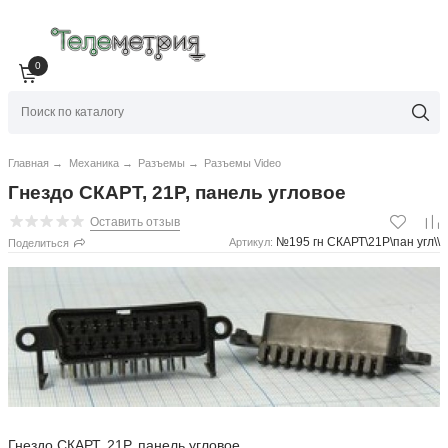
0
Главная
→
Механика
→
Разъемы
→
Разъемы Video
Гнездо СКАРТ, 21P, панель угловое
Оставить отзыв
№195 гн СКАРТ\21P\пан угл\\
Артикул:
Поделиться
Гнездо СКАРТ, 21P, панель угловое