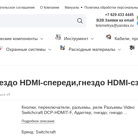
ательское соглашение
О Компании
Мануалы
Политика обработки персональн
+7 929 433 4445
B2B Заявки на email
telemetrya@yandex.ru
ческие компоненты
Инструмент
Кабели, пр
Охранные системы
Расходные материалы
нездо HDMI-спереди,гнездо HDMI-с
ься
Кнопки, переключатели, разъемы, реле Разъемы Video
Switchcraft DCP-HDMIT-F, Адаптер; гнездо; гнездо ...
Подробное описание
Бренд: Switchcraft