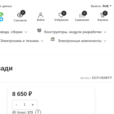
ых данных
Валюта:
RUB
0
0
0
0
Войти
Избранное
Сравнение
Корзина
Смотрели
овода, сборки
Конструкторы, модули разработки
Электроника и техника
Электронные компоненты
зади
DCP-HDMIT-F
Артикул:
8 650
₽
-
+
!
Бонус:
173