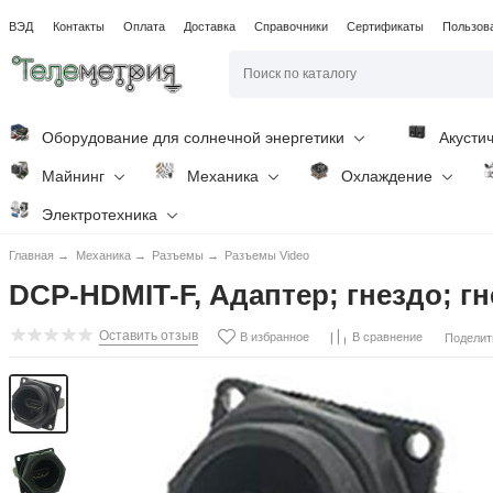
ВЭД
Контакты
Оплата
Доставка
Справочники
Сертификаты
Пользов
Оборудование для солнечной энергетики
Акусти
Майнинг
Механика
Охлаждение
Электротехника
Главная
→
Механика
→
Разъемы
→
Разъемы Video
DCP-HDMIT-F, Адаптер; гнездо; г
Оставить отзыв
В избранное
В сравнение
Поделит