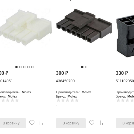
00
₽
300
₽
330
₽
9014051
436450700
51110205
оизводитель:
Molex
Производитель:
Molex
Производит
енд:
Molex
Бренд:
Molex
Бренд:
Mol
В корзину
В корзину
В корз