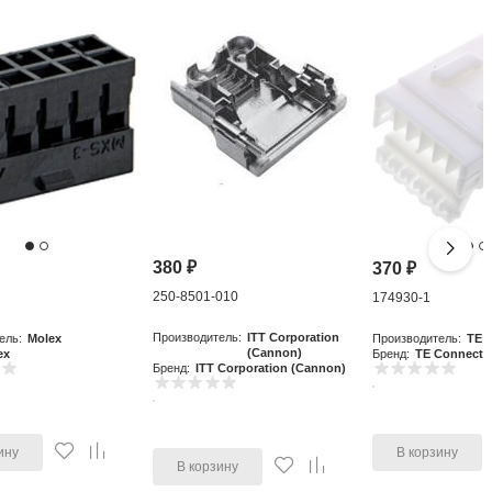
380
₽
370
₽
250-8501-010
0
174930-1
Производитель:
ITT Corporation
ель:
Molex
Производитель:
TE C
(Cannon)
ex
Бренд:
TE Connectiv
Бренд:
ITT Corporation (Cannon)
ину
В корзину
В корзину