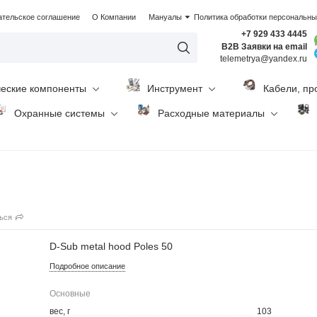
ательское соглашение
О Компании
Мануалы
Политика обработки персональн
+7 929 433 4445
B2B Заявки на email
telemetrya@yandex.ru
ческие компоненты
Инструмент
Кабели, пр
Охранные системы
Расходные материалы
ься
D-Sub metal hood Poles 50
Подробное описание
Основные
вес, г
103