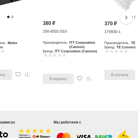
380
₽
370
₽
250-8501-010
0
174930-1
Производитель:
ITT Corporation
ель:
Molex
Производитель:
TE C
(Cannon)
ex
Бренд:
TE Connectiv
Бренд:
ITT Corporation (Cannon)
ину
В корзину
В корзину
сервисах
Мы работаем с