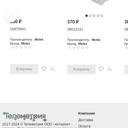
380
₽
370
₽
3
15975041
39012141
3
Производитель:
Molex
Производитель:
Molex
Пр
Бренд:
Molex
Бренд:
Molex
Бр
В корзину
В корзину
Компания
Доставка
2017-2024 © Телеметрия ООО - интернет-
Оплата