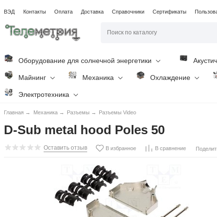
ВЭД
Контакты
Оплата
Доставка
Справочники
Сертификаты
Пользов
Оборудование для солнечной энергетики
Акусти
Майнинг
Механика
Охлаждение
Электротехника
Главная
→
Механика
→
Разъемы
→
Разъемы Video
D-Sub metal hood Poles 50
Оставить отзыв
В избранное
В сравнение
Поделит