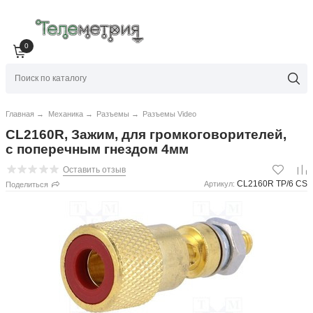
0
Главная
→
Механика
→
Разъемы
→
Разъемы Video
CL2160R, Зажим, для громкоговорителей,
с поперечным гнездом 4мм
Оставить отзыв
CL2160R TP/6 CS
Артикул:
Поделиться