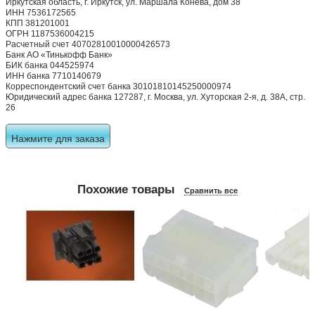
Иркутская область, г. Иркутск, ул. Маршала Конева, дом 38
ИНН 7536172565
КПП 381201001
ОГРН 1187536004215
Расчетный счет 40702810010000426573
Банк АО «Тинькофф Банк»
БИК банка 044525974
ИНН банка 7710140679
Корреспондентский счет банка 30101810145250000974
Юридический адрес банка 127287, г. Москва, ул. Хуторская 2-я, д. 38А, стр.
26
Нажмите для заказа
Похожие товары
Сравнить все