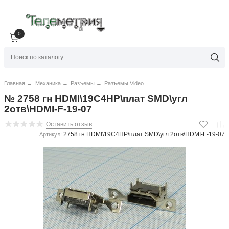
0
Главная
→
Механика
→
Разъемы
→
Разъемы Video
№ 2758 гн HDMI\19C4HP\плат SMD\угл
2отв\HDMI-F-19-07
Оставить отзыв
2758 гн HDMI\19C4HP\плат SMD\угл 2отв\HDMI-F-19-07
Артикул: