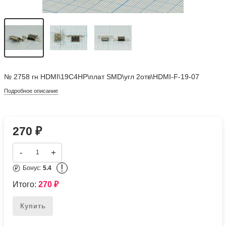
№ 2758 гн HDMI\19C4HP\плат SMD\угл 2отв\HDMI-F-19-07
Подробное описание
270
₽
-
+
!
Бонус:
5.4
Итого:
270
₽
Купить