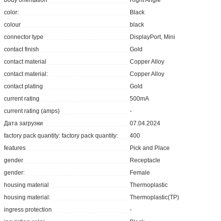
body orientation
Right Angle
color:
Black
colour
black
connector type
DisplayPort, Mini
contact finish
Gold
contact material
Copper Alloy
contact material:
Copper Alloy
contact plating
Gold
current rating
500mA
current rating (amps)
-
Дата загрузки
07.04.2024
factory pack quantity: factory pack quantity:
400
features
Pick and Place
gender
Receptacle
gender:
Female
housing material
Thermoplastic
housing material:
Thermoplastic(TP)
ingress protection
-