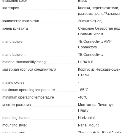
insulation color
Black
категория
Кнопки, переключатели,
разъемы, реле/Разъемы
количество контактов
20контакт(-ов)
конец контакта
Сквозное Отверстие под
Прямым Углом
manufacturer
TE Connectivity AMP
Connectors
manufacturer:
TE Connectivity
material flammability rating
UL94 V-0
материал корпуса соединителя
Корпус из Нержавеющей
Стали
mating cycles
-
maximum operating temperature
+85°C
minimum operating temperature
-40°C
монтаж разъема
Монтаж на Печатную
Плату
mounting feature
Horizontal
mounting style:
Panel Mount
mounting type
Through Hole, Right Angle