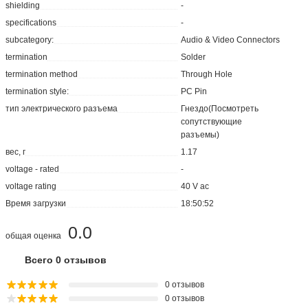
shielding
-
specifications
-
subcategory:
Audio & Video Connectors
termination
Solder
termination method
Through Hole
termination style:
PC Pin
тип электрического разъема
Гнездо(Посмотреть
сопутствующие
разъемы)
вес, г
1.17
voltage - rated
-
voltage rating
40 V ac
Время загрузки
18:50:52
0.0
общая оценка
Всего 0 отзывов
0 отзывов
0 отзывов