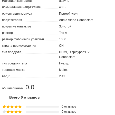
материал контактов
латунь
номинальное напряжение
40 В
ориентация корпуса
Прямой угол
подкатегория
Audio Video Connectors
покрытие контактов
Золотой
размер
Тип А
размер фабричной упаковки
1050
страна происхождения
CN
тип продукта
HDMI, Displayport DVI
Connectors
тип соединителя
Гнездо
торговая марка
Molex
вес, г
2.42
0.0
общая оценка
Всего 0 отзывов
0 отзывов
0 отзывов