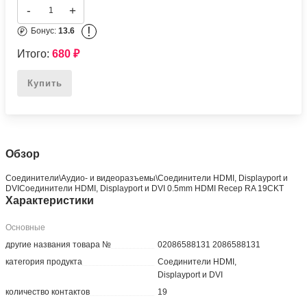
-
+
!
Бонус:
13.6
Итого:
680
₽
Купить
Обзор
Соединители\Аудио- и видеоразъемы\Соединители HDMI, Displayport и
DVIСоединители HDMI, Displayport и DVI 0.5mm HDMI Recep RA 19CKT
Характеристики
Основные
другие названия товара №
02086588131 2086588131
категория продукта
Соединители HDMI,
Displayport и DVI
количество контактов
19