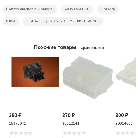
Connfly electronic (Zhenqin)
Разъемы USB
FireWire
usb-a
USBA-1JS (DS1095-10) DS1095-10-WNB0
Похожие товары
Сравнить все
380
₽
370
₽
300
₽
15975041
39012141
39014051