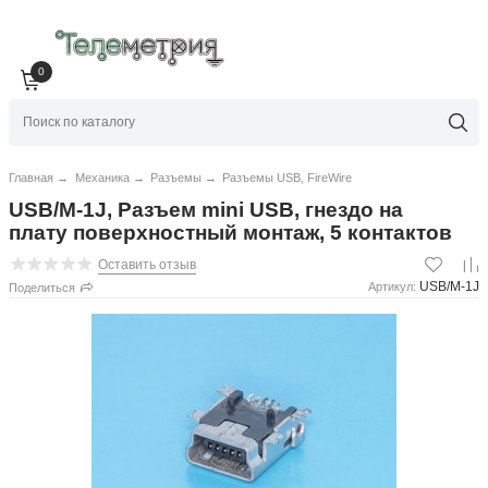
0
Главная
→
Механика
→
Разъемы
→
Разъемы USB, FireWire
USB/M-1J, Разъем mini USB, гнездо на
плату поверхностный монтаж, 5 контактов
Оставить отзыв
USB/M-1J
Артикул:
Поделиться