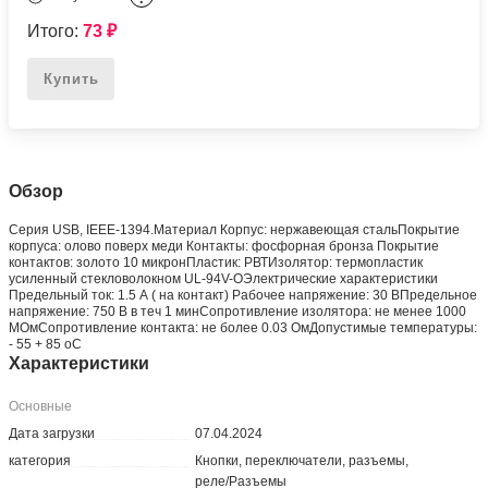
Итого:
73
₽
Купить
Обзор
Серия USB, IEEE-1394.Материал Корпус: нержавеющая стальПокрытие
корпуса: олово поверх меди Контакты: фосфорная бронза Покрытие
контактов: золото 10 микронПластик: РВТИзолятор: термопластик
усиленный стекловолокном UL-94V-OЭлектрические характеристики
Предельный ток: 1.5 А ( на контакт) Рабочее напряжение: 30 ВПредельное
напряжение: 750 В в теч 1 минСопротивление изолятора: не менее 1000
МОмСопротивление контакта: не более 0.03 ОмДопустимые температуры:
- 55 + 85 oС
Характеристики
Основные
Дата загрузки
07.04.2024
категория
Кнопки, переключатели, разъемы,
реле/Разъемы