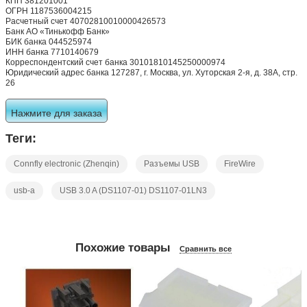
КПП 381201001
ОГРН 1187536004215
Расчетный счет 40702810010000426573
Банк АО «Тинькофф Банк»
БИК банка 044525974
ИНН банка 7710140679
Корреспондентский счет банка 30101810145250000974
Юридический адрес банка 127287, г. Москва, ул. Хуторская 2-я, д. 38А, стр.
26
Нажмите для заказа
Теги:
Connfly electronic (Zhenqin)
Разъемы USB
FireWire
usb-a
USB 3.0 A (DS1107-01) DS1107-01LN3
Похожие товары
Сравнить все