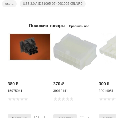
usb-a
USB 3.0 A (DS1095-05) DS1095-05LNR0
Похожие товары
Сравнить все
380
₽
370
₽
300
₽
15975041
39012141
39014051