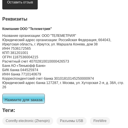
Оставить отзыв
Реквизиты
Компания ООО "Телеметрия"
Название организации: ООО "ТЕЛЕМЕТРИЯ"
Юридический адрес организации: Российская Федерация, 664043,
Иркутская область, г. Иркутск, ул. Маршала Конева, дом 38
ИНН 7536172565
КПП 381201001
ОГРН 1187536004215
Расчетный счет 40702810010000426573
Банк АО «Тинькофф Банк»
БИК банка 044525974
ИНН банка 7710140679
Корреспондентский счет банка 30101810145250000974
Юридический адрес банка 127287, г. Москва, ул. Хуторская 2-я, д. 38А, стр.
26
Нажмите для заказа
Теги:
Connfly electronic (Zhenqin)
Разъемы USB
FireWire