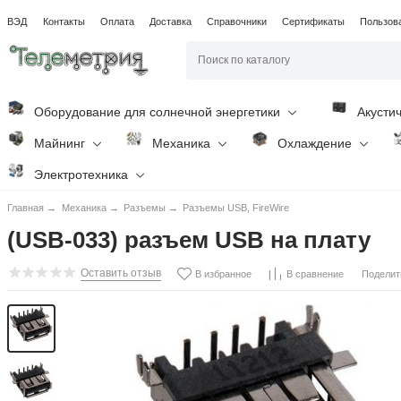
ВЭД
Контакты
Оплата
Доставка
Справочники
Сертификаты
Пользов
Оборудование для солнечной энергетики
Акусти
Майнинг
Механика
Охлаждение
Электротехника
Главная
→
Механика
→
Разъемы
→
Разъемы USB, FireWire
(USB-033) разъем USB на плату
Оставить отзыв
Поделит
В избранное
В сравнение