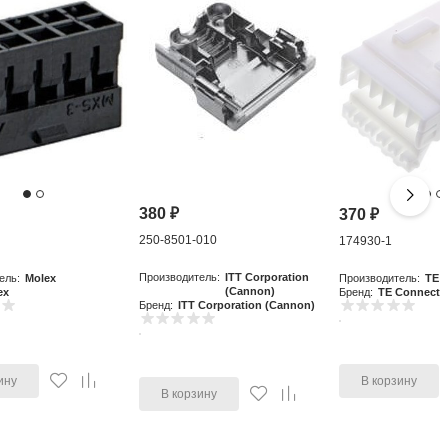
380
₽
370
₽
250-8501-010
0
174930-1
Производитель:
ITT Corporation
ель:
Molex
Производитель:
TE C
(Cannon)
ex
Бренд:
TE Connectiv
Бренд:
ITT Corporation (Cannon)
ину
В корзину
В корзину