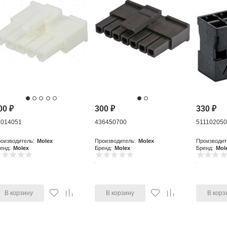
00
₽
300
₽
330
₽
9014051
436450700
51110205
оизводитель:
Molex
Производитель:
Molex
Производит
енд:
Molex
Бренд:
Molex
Бренд:
Mol
В корзину
В корзину
В корз