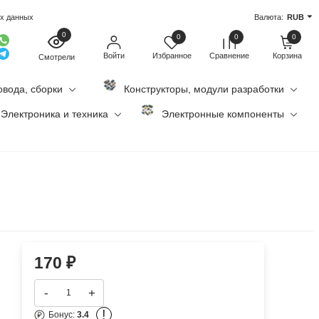
ых данных
Валюта:
RUB
0
0
0
0
Войти
Избранное
Сравнение
Корзина
Смотрели
овода, сборки
Конструкторы, модули разработки
Электроника и техника
Электронные компоненты
170
₽
-
+
!
Бонус:
3.4