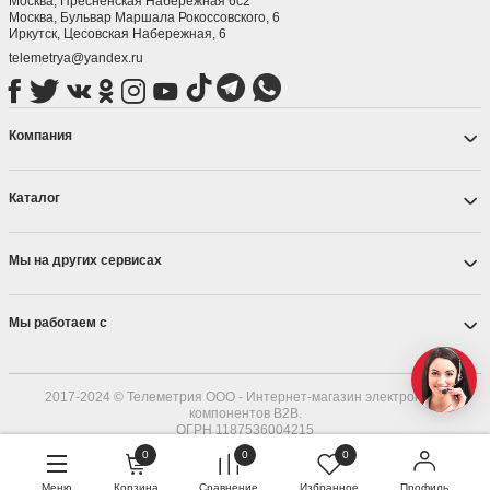
Москва, Пресненская Набережная 6с2
Москва, ​Бульвар Маршала Рокоссовского, 6
Иркутск, ​Цесовская Набережная, 6
telemetrya@yandex.ru
Компания
Каталог
Мы на других сервисах
Мы работаем с
2017-2024 © Телеметрия ООО - Интернет-магазин электронных
компонентов B2B.
ОГРН 1187536004215
0
0
0
Меню
Корзина
Сравнение
Избранное
Профиль