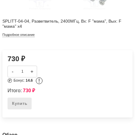
SPLITT-04-04, Разветвитель, 2400МГц, Вх: F "мама", Вых: F
"мама" x4
Подробное описание
730
₽
-
+
!
Бонус:
14.6
Итого:
730
₽
Купить
Обзор