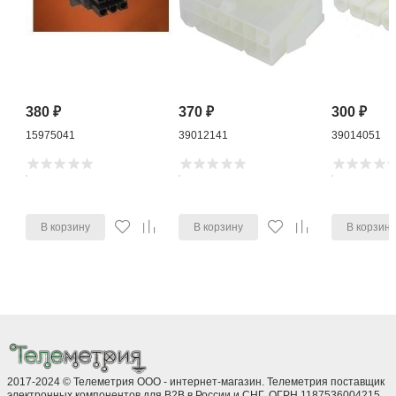
380
₽
370
₽
300
₽
15975041
39012141
39014051
В корзину
В корзину
В корзин
2017-2024 © Телеметрия ООО - интернет-магазин. Телеметрия поставщик
электронных компонентов для B2B в России и СНГ. ОГРН 1187536004215