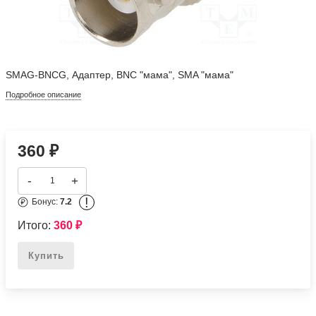
SMAG-BNCG, Адаптер, BNC "мама", SMA "мама"
Подробное описание
360
₽
-
+
!
Бонус:
7.2
Итого:
360
₽
Купить