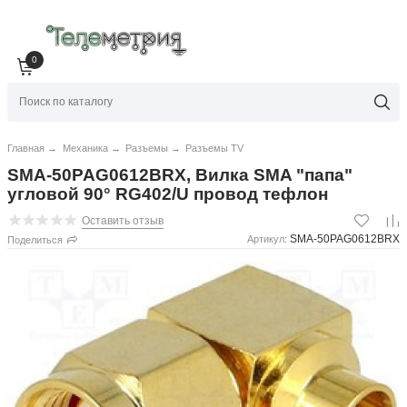
0
Главная
→
Механика
→
Разъемы
→
Разъемы TV
SMA-50PAG0612BRX, Вилка SMA "папа"
угловой 90° RG402/U провод тефлон
Оставить отзыв
SMA-50PAG0612BRX
Артикул:
Поделиться