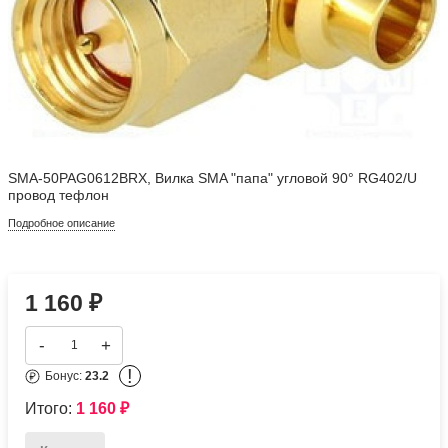
SMA-50PAG0612BRX, Вилка SMA "папа" угловой 90° RG402/U
провод тефлон
Подробное описание
1 160
₽
-
+
!
Бонус:
23.2
Итого:
1 160
₽