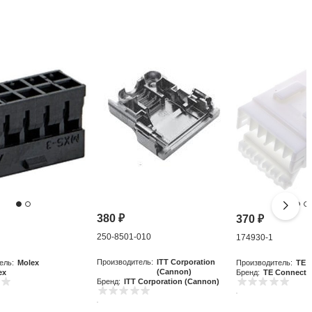
380
₽
370
₽
250-8501-010
0
174930-1
Производитель:
ITT Corporation
ель:
Molex
Производитель:
TE C
(Cannon)
ex
Бренд:
TE Connectiv
Бренд:
ITT Corporation (Cannon)