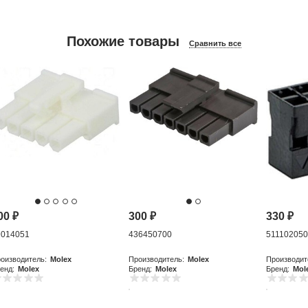
Похожие товары
Сравнить все
00
₽
300
₽
330
₽
9014051
436450700
51110205
оизводитель:
Molex
Производитель:
Molex
Производит
енд:
Molex
Бренд:
Molex
Бренд:
Mol