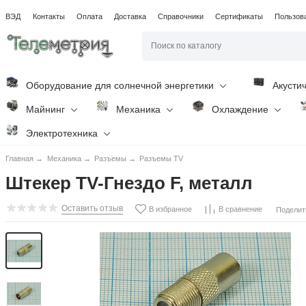
ВЭД
Контакты
Оплата
Доставка
Справочники
Сертификаты
Пользов
Оборудование для солнечной энергетики
Акусти
Майнинг
Механика
Охлаждение
Электротехника
Главная
→
Механика
→
Разъемы
→
Разъемы TV
Штекер TV-Гнездо F, металл
Оставить отзыв
В избранное
В сравнение
Поделит