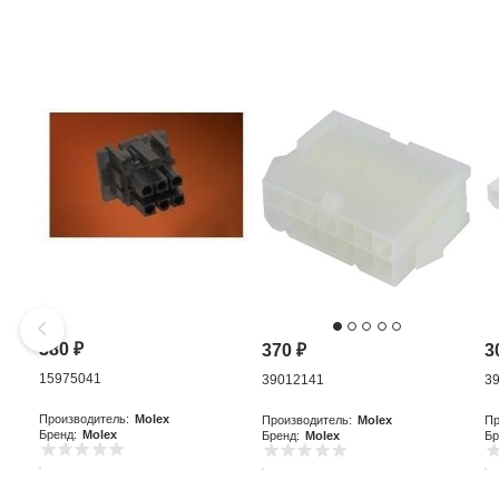
380
₽
370
₽
3
15975041
39012141
3
Производитель:
Molex
Производитель:
Molex
Пр
Бренд:
Molex
Бренд:
Molex
Бр