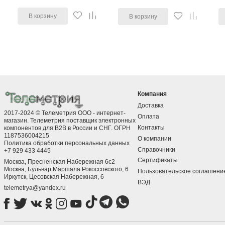
В корзину
В корзину
Компания
Доставка
2017-2024 © Телеметрия ООО - интернет-
Оплата
магазин. Телеметрия поставщик электронных
Контакты
компонентов для B2B в России и СНГ. ОГРН
1187536004215
О компании
Политика обработки персональных данных
Справочники
+7 929 433 4445
Сертификаты
Москва, Пресненская Набережная 6с2
Москва, ​Бульвар Маршала Рокоссовского, 6
Пользовательское соглашени
Иркутск, ​Цесовская Набережная, 6
ВЭД
telemetrya@yandex.ru