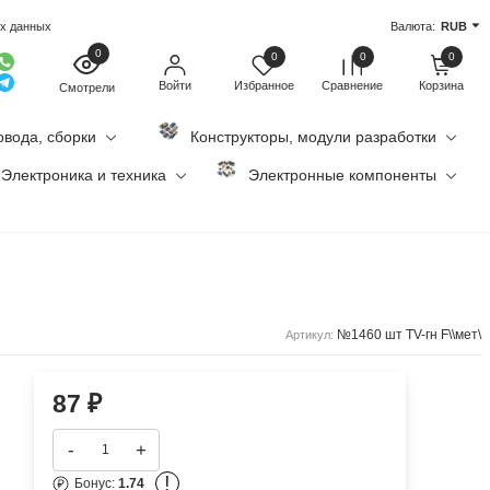
ых данных
Валюта:
RUB
0
0
0
0
Войти
Избранное
Сравнение
Корзина
Смотрели
овода, сборки
Конструкторы, модули разработки
Электроника и техника
Электронные компоненты
№1460 шт TV-гн F\\мет\
Артикул:
87
₽
-
+
!
Бонус:
1.74