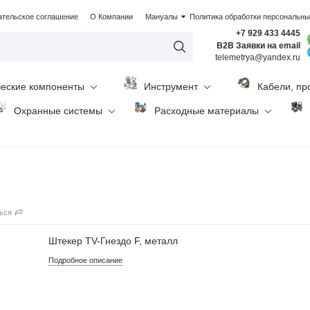
ательское соглашение
О Компании
Мануалы
Политика обработки персональн
+7 929 433 4445
B2B Заявки на email
telemetrya@yandex.ru
ческие компоненты
Инструмент
Кабели, пр
Охранные системы
Расходные материалы
ься
Штекер TV-Гнездо F, металл
Подробное описание