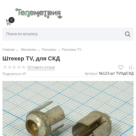
0
Главная
→
Механика
→
Разъемы
→
Разъемы TV
Штекер TV, для СКД
Оставить отзыв
№123 шт TV\\\д/СКД
Артикул:
Поделиться