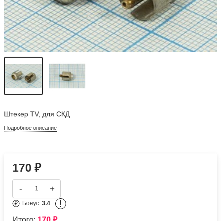
Штекер TV, для СКД
Подробное описание
170
₽
-
+
!
Бонус:
3.4
Итого:
170
₽