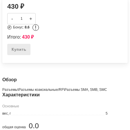
430
₽
-
+
!
Бонус:
8.6
Итого:
430
₽
Купить
Обзор
Разъeмы\Разъeмы коаксиальные/RF\Разъeмы SMA, SMB, SMC
Характеристики
Основные
вес, г
5
0.0
общая оценка