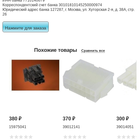
ИНН банка 7710140679
Корреспондентский счет банка 30101810145250000974
Юридический адрес банка 127287, г. Москва, ул. Хуторская 2-я, д. 38А, стр.
26
Нажмите для заказа
Похожие товары
Сравнить все
380
₽
370
₽
300
₽
15975041
39012141
39014051