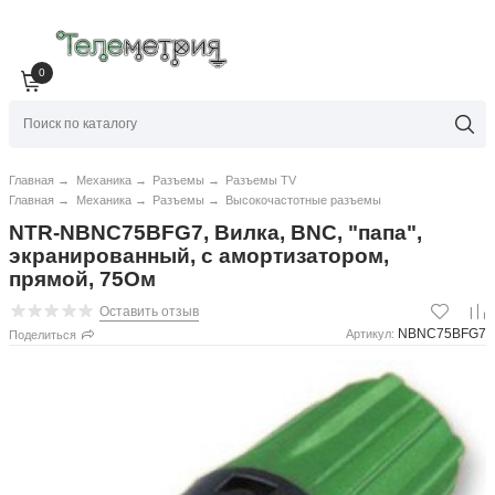
0
Главная
→
Механика
→
Разъемы
→
Разъемы TV
Главная
→
Механика
→
Разъемы
→
Высокочастотные разъемы
NTR-NBNC75BFG7, Вилка, BNC, "папа",
экранированный, с амортизатором,
прямой, 75Ом
Оставить отзыв
NBNC75BFG7
Артикул:
Поделиться