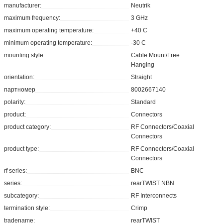
manufacturer:
Neutrik
maximum frequency:
3 GHz
maximum operating temperature:
+40 C
minimum operating temperature:
-30 C
mounting style:
Cable Mount/Free
Hanging
orientation:
Straight
партномер
8002667140
polarity:
Standard
product:
Connectors
product category:
RF Connectors/Coaxial
Connectors
product type:
RF Connectors/Coaxial
Connectors
rf series:
BNC
series:
rearTWIST NBN
subcategory:
RF Interconnects
termination style:
Crimp
tradename:
rearTWIST