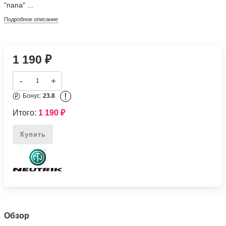
"папа" ...
Подробное описание
1 190
₽
-
+
!
Бонус:
23.8
Итого:
1 190
₽
Купить
Обзор