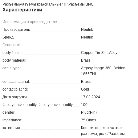
Разъeмы\Разъeмы коаксиальные/RF\Разъeмы BNC
Характеристики
Информация о производителе
Производитель
Neutrik
Бренд
Neutrik
Основные
body finish:
Copper-Tin-Zinc Alloy
body material:
Brass
cable type:
Argosy Image 360, Belden
1855ENH
contact material:
Brass
contact plating:
Gold
Дата загрузки
17.03.2024
factory pack quantity: factory pack quantity:
100
gender:
Plug(Pin)
impedance:
75 Ohms
категория
Кнопки, переключатели,
разъемы, реле/Разъемы