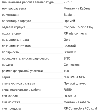
минимальная рабочая температура
-30°C
монтаж разъема
Монтаж на Кабель
ориентация
Straight
ориентация корпуса
Прямой
отделка корпуса
Copper-Tin-Zinc Alloy
подкатегория
RF Interconnects
покрытие контакта
Gold
покрытие контактов
Золотой
полярность
Standard
последовательность радиочастот
BNC
продукт
Connectors
размер фабричной упаковки
100
серия
rearTWIST NBN
стиль корпуса разъема
Прямой Штекер
типы коаксиального кабеля
RG59
тип кабеля
RG59 B/U
тип монтажа
Монтаж на кабель
тип продукта
RF Connectors / Coaxial