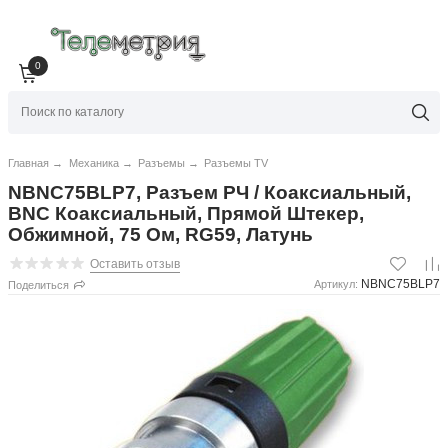
0
Главная
→
Механика
→
Разъемы
→
Разъемы TV
NBNC75BLP7, Разъем РЧ / Коаксиальный,
BNC Коаксиальный, Прямой Штекер,
Обжимной, 75 Ом, RG59, Латунь
Оставить отзыв
NBNC75BLP7
Артикул:
Поделиться