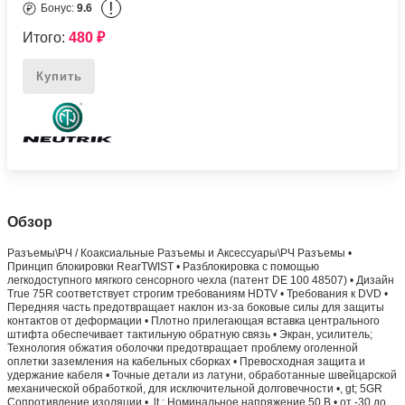
!
Бонус:
9.6
Итого:
480
₽
Купить
Обзор
Разъемы\РЧ / Коаксиальные Разъемы и Аксессуары\РЧ Разъемы •
Принцип блокировки RearTWIST • Разблокировка с помощью
легкодоступного мягкого сенсорного чехла (патент DE 100 48507) • Дизайн
True 75R соответствует строгим требованиям HDTV • Требования к DVD •
Передняя часть предотвращает наклон из-за боковые силы для защиты
контактов от деформации • Плотно прилегающая вставка центрального
штифта обеспечивает тактильную обратную связь • Экран, усилитель;
Технология обжатия оболочки предотвращает проблему оголенной
оплетки заземления на кабельных сборках • Превосходная защита и
удержание кабеля • Точные детали из латуни, обработанные швейцарской
механической обработкой, для исключительной долговечности •, gt; 5GR
Сопротивление изоляции •, lt ; Номинальное напряжение 50 В • от -30 до