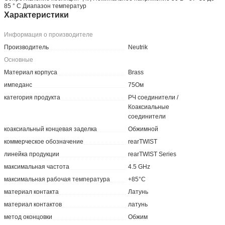
85 ° C Диапазон температур
Характеристики
Информация о производителе
Производитель
Neutrik
Основные
Материал корпуса
Brass
импеданс
75Ом
категория продукта
РЧ соединители /
Коаксиальные
соединители
коаксиальный концевая заделка
Обжимной
коммерческое обозначение
rearTWIST
линейка продукции
rearTWIST Series
максимальная частота
4.5 GHz
максимальная рабочая температура
+85°C
материал контакта
Латунь
материал контактов
латунь
метод оконцовки
Обжим