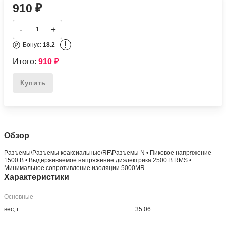
910
₽
-
+
!
Бонус:
18.2
Итого:
910
₽
Купить
Обзор
Разъeмы\Разъeмы коаксиальные/RF\Разъeмы N • Пиковое напряжение
1500 В • Выдерживаемое напряжение диэлектрика 2500 В RMS •
Минимальное сопротивление изоляции 5000MR
Характеристики
Основные
вес, г
35.06