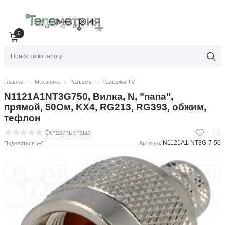
0
Главная
→
Механика
→
Разъемы
→
Разъемы TV
N1121A1NT3G750, Вилка, N, "папа",
прямой, 50Ом, KX4, RG213, RG393, обжим,
тефлон
Оставить отзыв
N1121A1-NT3G-7-50
Артикул:
Поделиться