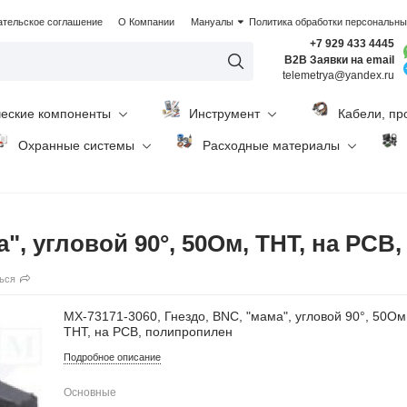
ательское соглашение
О Компании
Мануалы
Политика обработки персональн
+7 929 433 4445
B2B Заявки на email
telemetrya@yandex.ru
ческие компоненты
Инструмент
Кабели, пр
Охранные системы
Расходные материалы
а", угловой 90°, 50Ом, THT, на PC
ься
MX-73171-3060, Гнездо, BNC, "мама", угловой 90°, 50Ом
THT, на PCB, полипропилен
Подробное описание
Основные