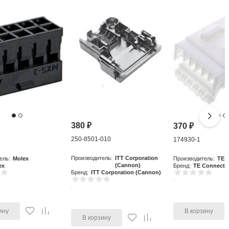
380
₽
370
₽
250-8501-010
0
174930-1
Производитель:
ITT Corporation
ель:
Molex
Производитель:
TE C
(Cannon)
ex
Бренд:
TE Connectiv
Бренд:
ITT Corporation (Cannon)
ину
В корзину
В корзину