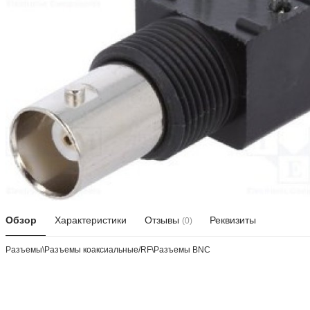
Обзор
Характеристики
Отзывы
Реквизиты
(0)
Разъeмы\Разъeмы коаксиальные/RF\Разъeмы BNC