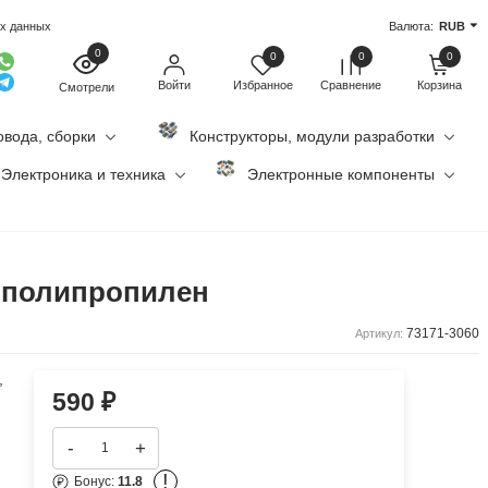
ых данных
Валюта:
RUB
0
0
0
0
Войти
Избранное
Сравнение
Корзина
Смотрели
овода, сборки
Конструкторы, модули разработки
Электроника и техника
Электронные компоненты
B, полипропилен
73171-3060
Артикул:
,
590
₽
-
+
!
Бонус:
11.8