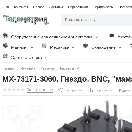
ВЭД
Контакты
Оплата
Доставка
Справочники
Сертификаты
Пользов
Оборудование для солнечной энергетики
Акусти
Майнинг
Механика
Охлаждение
Электротехника
Главная
→
Механика
→
Разъемы
→
Разъемы TV
MX-73171-3060, Гнездо, BNC, "мам
Оставить отзыв
В избранное
В сравнение
Поделит