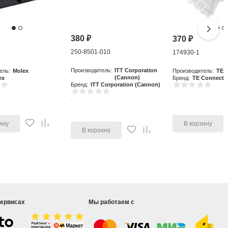
380
₽
370
₽
250-8501-010
0
174930-1
Производитель:
ITT Corporation
ель:
Molex
Производитель:
TE C
(Cannon)
ex
Бренд:
TE Connectiv
Бренд:
ITT Corporation (Cannon)
ину
В корзину
В корзину
сервисах
Мы работаем с