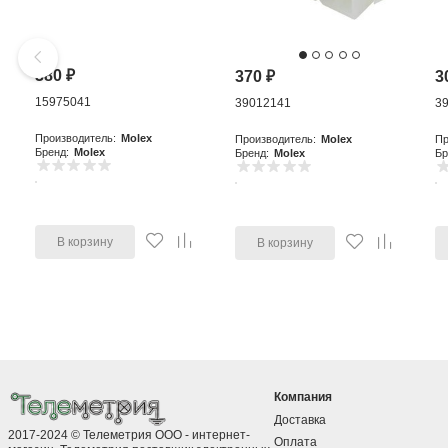
380
₽
370
₽
3
15975041
39012141
3
Производитель:
Molex
Производитель:
Molex
Пр
Бренд:
Molex
Бренд:
Molex
Бр
В корзину
В корзину
Компания
Доставка
2017-2024 © Телеметрия ООО - интернет-
Оплата