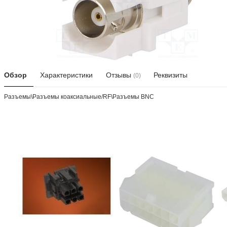
Обзор
Характеристики
Отзывы
Реквизиты
(0)
Разъeмы\Разъeмы коаксиальные/RF\Разъeмы BNC