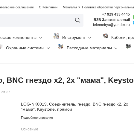
ательское соглашение
О Компании
Мануалы
Политика обработки персональн
+7 929 433 4445
B2B Заявки на email
telemetrya@yandex.ru
ческие компоненты
Инструмент
Кабели, пр
Охранные системы
Расходные материалы
 BNC гнездо x2, 2x "мама", Keyst
ься
LOG-NK0019, Соединитель, гнездо, BNC гнездо x2, 2x
"мама", Keystone, прямой
Подробное описание
Основные