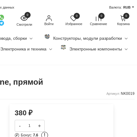
ых данных
Валюта:
RUB
0
0
0
0
Войти
Избранное
Сравнение
Корзина
Смотрели
овода, сборки
Конструкторы, модули разработки
Электроника и техника
Электронные компоненты
one, прямой
NK0019
Артикул:
380
₽
-
+
!
Бонус:
7.6