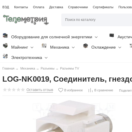
ВЭД
Контакты
Оплата
Доставка
Справочники
Сертификаты
Пользов
Оборудование для солнечной энергетики
Акусти
Майнинг
Механика
Охлаждение
Электротехника
Главная
→
Механика
→
Разъемы
→
Разъемы TV
LOG-NK0019, Соединитель, гнездо,
Оставить отзыв
В избранное
В сравнение
Поделит