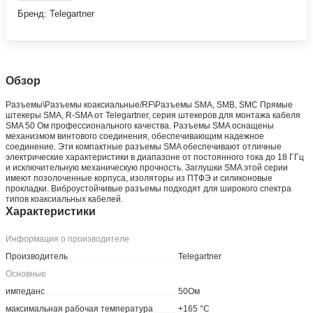
Бренд: Telegartner
Обзор
Разъeмы\Разъeмы коаксиальные/RF\Разъeмы SMA, SMB, SMC Прямые
штекеры SMA, R-SMA от Telegartner, серия штекеров для монтажа кабеля
SMA 50 Ом профессионального качества. Разъемы SMA оснащены
механизмом винтового соединения, обеспечивающим надежное
соединение. Эти компактные разъемы SMA обеспечивают отличные
электрические характеристики в диапазоне от постоянного тока до 18 ГГц
и исключительную механическую прочность. Заглушки SMA этой серии
имеют позолоченные корпуса, изоляторы из ПТФЭ и силиконовые
прокладки. Виброустойчивые разъемы подходят для широкого спектра
типов коаксиальных кабелей.
Характеристики
Информация о производителе
Производитель
Telegartner
Основные
импеданс
50Ом
максимальная рабочая температура
+165 °C