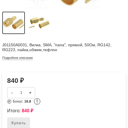
J01150A0031, Вилка, SMA, "папа", прямой, 50Ом, RG142,
RG223, пайка,обжим,тефлон
Подробное описание
840
₽
-
+
!
Бонус:
16.8
Итого:
840
₽
Купить