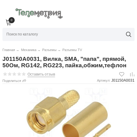
0
Главная
→
Механика
→
Разъемы
→
Разъемы TV
J01150A0031, Вилка, SMA, "папа", прямой,
50Ом, RG142, RG223, пайка,обжим,тефлон
Оставить отзыв
J01150A0031
Артикул:
Поделиться