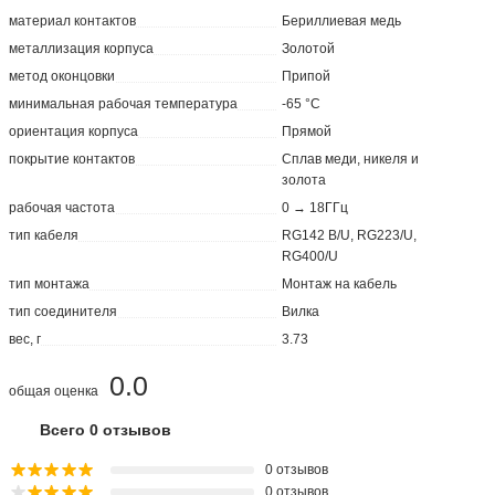
материал контактов
Бериллиевая медь
металлизация корпуса
Золотой
метод оконцовки
Припой
минимальная рабочая температура
-65 °C
ориентация корпуса
Прямой
покрытие контактов
Сплав меди, никеля и
золота
рабочая частота
0 → 18ГГц
тип кабеля
RG142 B/U, RG223/U,
RG400/U
тип монтажа
Монтаж на кабель
тип соединителя
Вилка
вес, г
3.73
0.0
общая оценка
Всего 0 отзывов
0 отзывов
0 отзывов