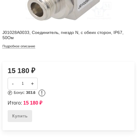
J01028A0033, Соединитель, гнездо N, с обеих сторон, IP67,
50Ом
Подробное описание
15 180
₽
-
+
!
Бонус:
303.6
Итого:
15 180
₽
Купить